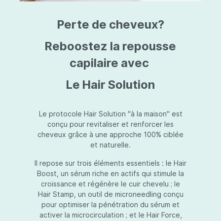
triazine, triazone d'éthylhexyle, extrait de
L
fruit de Silybum marianum, resvératrol,
T
Perte de cheveux?
extrait de racine de Polygonum
S
cuspidatum, carboxyméthylglucane de
P
sodium, diméthylméthoxychromanol, jus de
A
Reboostez la repousse
feuille d'Aloe barbadensis, poudre, ferment
A
de Lactobacillus, éthylhexylglycérine,
capilaire avec
C
caprylate de glycéryle, alcool myristylique,
C
alcool laurylique, stéarate de glycéryle,
S
Le Hair Solution
acétate de tocophéryle, EDTA disodique,
S
hydroxyde de sodium.
A
V
S
Le protocole Hair Solution "à la maison" est
S
conçu pour revitaliser et renforcer les
S
cheveux grâce à une approche 100% ciblée
F
et naturelle.
S
E
Il repose sur trois éléments essentiels : le Hair
D
Boost, un sérum riche en actifs qui stimule la
P
croissance et régénère le cuir chevelu ; le
Hair Stamp, un outil de microneedling conçu
pour optimiser la pénétration du sérum et
activer la microcirculation ; et le Hair Force,