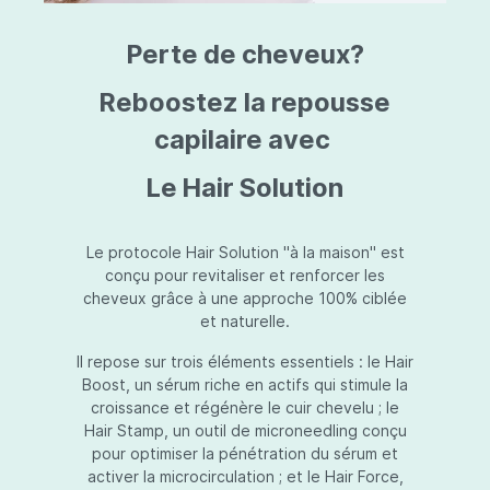
triazine, triazone d'éthylhexyle, extrait de
L
fruit de Silybum marianum, resvératrol,
T
Perte de cheveux?
extrait de racine de Polygonum
S
cuspidatum, carboxyméthylglucane de
P
sodium, diméthylméthoxychromanol, jus de
A
Reboostez la repousse
feuille d'Aloe barbadensis, poudre, ferment
A
de Lactobacillus, éthylhexylglycérine,
capilaire avec
C
caprylate de glycéryle, alcool myristylique,
C
alcool laurylique, stéarate de glycéryle,
S
Le Hair Solution
acétate de tocophéryle, EDTA disodique,
S
hydroxyde de sodium.
A
V
S
Le protocole Hair Solution "à la maison" est
S
conçu pour revitaliser et renforcer les
S
cheveux grâce à une approche 100% ciblée
F
et naturelle.
S
E
Il repose sur trois éléments essentiels : le Hair
D
Boost, un sérum riche en actifs qui stimule la
P
croissance et régénère le cuir chevelu ; le
Hair Stamp, un outil de microneedling conçu
pour optimiser la pénétration du sérum et
activer la microcirculation ; et le Hair Force,