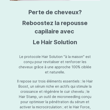
triazine, triazone d'éthylhexyle, extrait de
L
fruit de Silybum marianum, resvératrol,
T
Perte de cheveux?
extrait de racine de Polygonum
S
cuspidatum, carboxyméthylglucane de
P
sodium, diméthylméthoxychromanol, jus de
A
Reboostez la repousse
feuille d'Aloe barbadensis, poudre, ferment
A
de Lactobacillus, éthylhexylglycérine,
capilaire avec
C
caprylate de glycéryle, alcool myristylique,
C
alcool laurylique, stéarate de glycéryle,
S
Le Hair Solution
acétate de tocophéryle, EDTA disodique,
S
hydroxyde de sodium.
A
V
S
Le protocole Hair Solution "à la maison" est
S
conçu pour revitaliser et renforcer les
S
cheveux grâce à une approche 100% ciblée
F
et naturelle.
S
E
Il repose sur trois éléments essentiels : le Hair
D
Boost, un sérum riche en actifs qui stimule la
P
croissance et régénère le cuir chevelu ; le
Hair Stamp, un outil de microneedling conçu
pour optimiser la pénétration du sérum et
activer la microcirculation ; et le Hair Force,