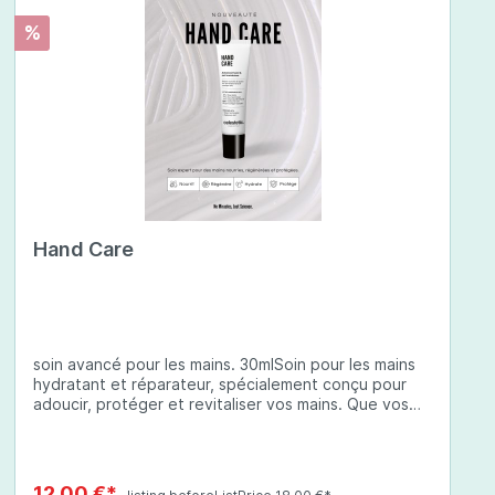
%
Hand Care
soin avancé pour les mains. 30mlSoin pour les mains
hydratant et réparateur, spécialement conçu pour
adoucir, protéger et revitaliser vos mains. Que vos
mains soient sèches, abîmées ou exposées à des
conditions environnementales difficiles, cette crème
à base d'ingrédients soigneusement sélectionnés
offre une protection complète et une hydratation
12,00 €*