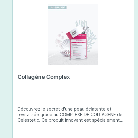
Collagène Complex
Découvrez le secret d'une peau éclatante et
revitalisée grâce au COMPLEXE DE COLLAGÈNE de
Celestetic. Ce produit innovant est spécialement
conçu pour sublimer la santé et la beauté de votre
peau. Il utilise du collagène de type 1 de haute
qualité , issu de poissons européens pêchés de