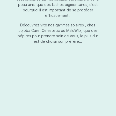
peau ainsi que des taches pigmentaires, c'est
pourquoi il est important de se protéger
efficacement.
Essential Touch UVA-UVB
Découvrez vite nos gammes solaires , chez
Jojoba Care, Celestetic ou MaluWilz, que des
pépites pour prendre soin de vous, le plus dur
est de choisir son préféré...
Essential Touch UVA-UVB vous permet de
compléter votre crème de soins ou votre gel
avec une protection UV supplémentaire.
Essential Touch UVA-UVB donne une
protection supérieure en prévision de
l’exposition aux rayons solaires nocifs UVA et
UVB.La présence de trois filtres solaires
50,00 €*
différents en dosages adéquats protège la
peau non seulement contre les rayons UVB,
mais aussi contre une grande partie des rayons
Ajouter au panier
UVA. Essential Touch UVA/UVB vous donne un
facteur de protection SPF5 par dose (= une
pression avec la pompe du flacon). En
superposant plusieurs couches de Essential
Touch UVA/UVB, vous augmentez votre