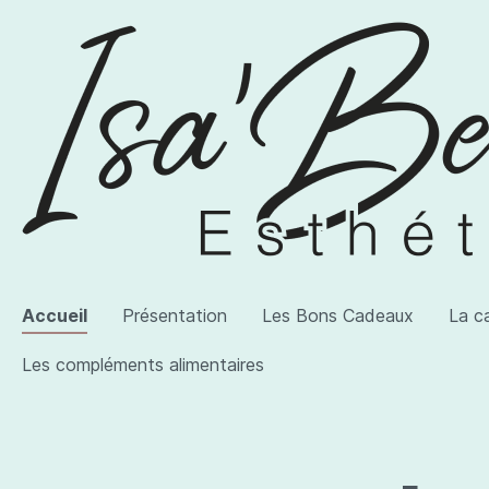
Accueil
Présentation
Les Bons Cadeaux
La c
Les compléments alimentaires
Voir la catégorie AWI Artist
Voir la catégorie Les produits
Voir la catégorie Les compléments alimentaires