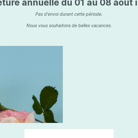
ture annuelle du 01 au 08 août i
is
Les dessins, encre de 
Parfums d'ambiance
s
Bouquet parfumé
Pas d'envoi durant cette période.
ls
Bougie parfumée
Nous vous souhaitons de belles vacances.
Set/ Coffrets
que Capillaire
Sets & Coffrets
a Care
tétic