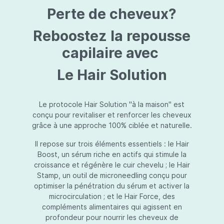
protection jusqu’au niveau désiré.Usage:À
Perte de cheveux?
l’usage d’une crème de soin : diminuez le
dosage de la crème de soin choisie en fonction
du type de peau et complétez-la avec
Reboostez la repousse
Essential Touch UVA/UVB. Terminez avec
l’application d’une pression-pompe de Hydra
capilaire avec
top (notre concentré hydratant): c’est l’idéal !
À l’usage d’un gel de soin (ligne fraîcheur) :
Le Hair Solution
appliquez d’abord Essential Touch UVA/UVB et
ensuite le gel de soin.
Le protocole Hair Solution "à la maison" est
conçu pour revitaliser et renforcer les cheveux
grâce à une approche 100% ciblée et naturelle.
Il repose sur trois éléments essentiels : le Hair
Boost, un sérum riche en actifs qui stimule la
croissance et régénère le cuir chevelu ; le Hair
Stamp, un outil de microneedling conçu pour
optimiser la pénétration du sérum et activer la
microcirculation ; et le Hair Force, des
compléments alimentaires qui agissent en
profondeur pour nourrir les cheveux de