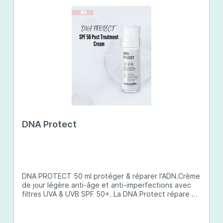
DNA Protect
DNA PROTECT 50 ml protéger & réparer l'ADN.Crème
de jour légère anti-âge et anti-imperfections avec
filtres UVA & UVB SPF 50+. La DNA Protect répare et
protège l'ADN de la peau des dommages causés par
les ultraviolets (UV) et d'autres facteurs
environnementaux. Son complexe de principes actifs