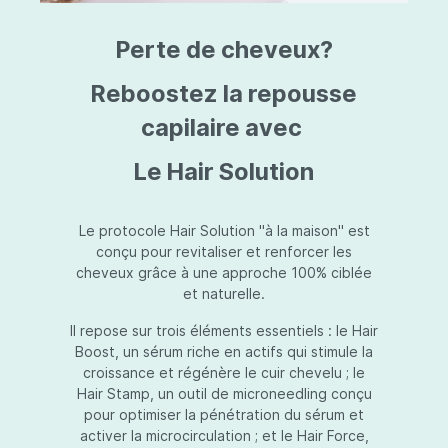
triazine, triazone d'éthylhexyle, extrait de
L
fruit de Silybum marianum, resvératrol,
T
Perte de cheveux?
extrait de racine de Polygonum
S
cuspidatum, carboxyméthylglucane de
P
sodium, diméthylméthoxychromanol, jus de
A
Reboostez la repousse
feuille d'Aloe barbadensis, poudre, ferment
A
de Lactobacillus, éthylhexylglycérine,
capilaire avec
C
caprylate de glycéryle, alcool myristylique,
C
alcool laurylique, stéarate de glycéryle,
S
Le Hair Solution
acétate de tocophéryle, EDTA disodique,
S
hydroxyde de sodium.
A
V
S
Le protocole Hair Solution "à la maison" est
S
conçu pour revitaliser et renforcer les
S
cheveux grâce à une approche 100% ciblée
F
et naturelle.
S
E
Il repose sur trois éléments essentiels : le Hair
D
Boost, un sérum riche en actifs qui stimule la
P
croissance et régénère le cuir chevelu ; le
Hair Stamp, un outil de microneedling conçu
pour optimiser la pénétration du sérum et
activer la microcirculation ; et le Hair Force,