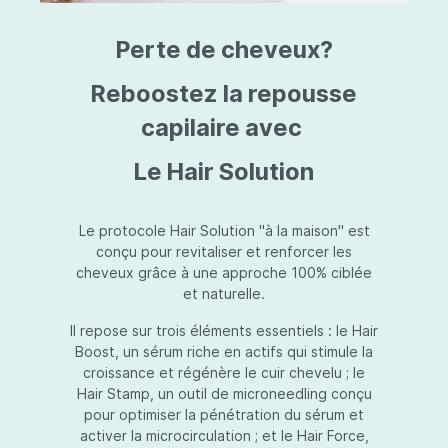
triazine, triazone d'éthylhexyle, extrait de
L
fruit de Silybum marianum, resvératrol,
T
Perte de cheveux?
extrait de racine de Polygonum
S
cuspidatum, carboxyméthylglucane de
P
sodium, diméthylméthoxychromanol, jus de
A
Reboostez la repousse
feuille d'Aloe barbadensis, poudre, ferment
A
de Lactobacillus, éthylhexylglycérine,
capilaire avec
C
caprylate de glycéryle, alcool myristylique,
C
alcool laurylique, stéarate de glycéryle,
S
Le Hair Solution
acétate de tocophéryle, EDTA disodique,
S
hydroxyde de sodium.
A
V
S
Le protocole Hair Solution "à la maison" est
S
conçu pour revitaliser et renforcer les
S
cheveux grâce à une approche 100% ciblée
F
et naturelle.
S
E
Il repose sur trois éléments essentiels : le Hair
D
Boost, un sérum riche en actifs qui stimule la
P
croissance et régénère le cuir chevelu ; le
Hair Stamp, un outil de microneedling conçu
pour optimiser la pénétration du sérum et
activer la microcirculation ; et le Hair Force,