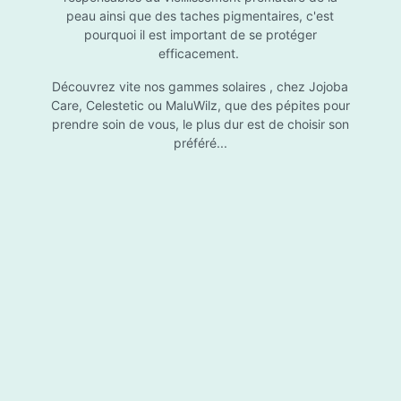
peau ainsi que des taches pigmentaires, c'est
pourquoi il est important de se protéger
efficacement.
Essential Touch UVA-UVB
Découvrez vite nos gammes solaires , chez Jojoba
Care, Celestetic ou MaluWilz, que des pépites pour
prendre soin de vous, le plus dur est de choisir son
préféré...
Essential Touch UVA-UVB vous permet de
compléter votre crème de soins ou votre gel
avec une protection UV supplémentaire.
Essential Touch UVA-UVB donne une protection
supérieure en prévision de l’exposition aux
rayons solaires nocifs UVA et UVB.La présence
de trois filtres solaires différents en dosages
50,00 €*
adéquats protège la peau non seulement contre
les rayons UVB, mais aussi contre une grande
partie des rayons UVA. Essential Touch UVA/UVB
Ajouter au panier
vous donne un facteur de protection SPF5 par
dose (= une pression avec la pompe du flacon).
En superposant plusieurs couches de Essential
Touch UVA/UVB, vous augmentez votre
protection jusqu’au niveau désiré.Usage:À