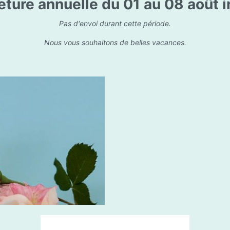
ture annuelle du 01 au 08 août i
is
Les dessins, encre de 
Parfums d'ambiance
s
Bouquet parfumé
Pas d'envoi durant cette période.
ls
Bougie parfumée
Nous vous souhaitons de belles vacances.
Set/ Coffrets
que Capillaire
Sets & Coffrets
ba Care
tétic