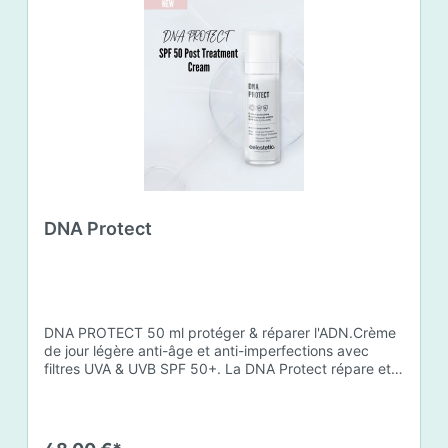
DNA Protect
DNA PROTECT 50 ml protéger & réparer l'ADN.Crème
de jour légère anti-âge et anti-imperfections avec
filtres UVA & UVB SPF 50+. La DNA Protect répare et
protège l'ADN de la peau des dommages causés par
les ultraviolets (UV) et d'autres facteurs
environnementaux. Son complexe de principes actifs
innovateurs travaillent en synergie pour soutenir le