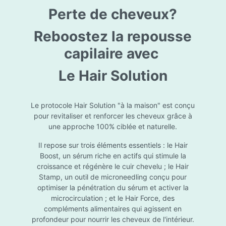
l’usage d’une crème de soin : diminuez le dosage
Perte de cheveux?
de la crème de soin choisie en fonction du type
de peau et complétez-la avec Essential Touch
UVA/UVB. Terminez avec l’application d’une
Reboostez la repousse
pression-pompe de Hydra top (notre concentré
hydratant): c’est l’idéal ! À l’usage d’un gel de
capilaire avec
soin (ligne fraîcheur) : appliquez d’abord
Essential Touch UVA/UVB et ensuite le gel de
Le Hair Solution
soin.
Le protocole Hair Solution "à la maison" est conçu
pour revitaliser et renforcer les cheveux grâce à
une approche 100% ciblée et naturelle.
Il repose sur trois éléments essentiels : le Hair
Boost, un sérum riche en actifs qui stimule la
croissance et régénère le cuir chevelu ; le Hair
Stamp, un outil de microneedling conçu pour
optimiser la pénétration du sérum et activer la
microcirculation ; et le Hair Force, des
compléments alimentaires qui agissent en
profondeur pour nourrir les cheveux de l'intérieur.