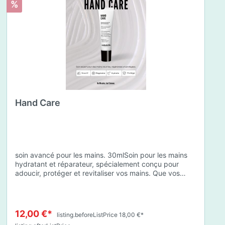
%
Hand Care
soin avancé pour les mains. 30mlSoin pour les mains
hydratant et réparateur, spécialement conçu pour
adoucir, protéger et revitaliser vos mains. Que vos
mains soient sèches, abîmées ou exposées à des
conditions environnementales difficiles, cette crème à
base d'ingrédients soigneusement sélectionnés offre
une protection complète et une hydratation durable.
12,00 €*
listing.beforeListPrice 18,00 €*
Thé Vert : riche en polyphénols, cet extrait aide à