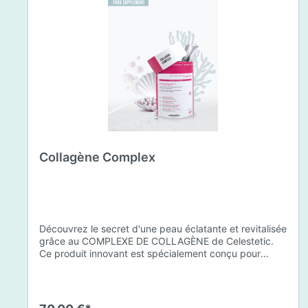
Collagène Complex
Découvrez le secret d'une peau éclatante et revitalisée
grâce au COMPLEXE DE COLLAGÈNE de Celestetic.
Ce produit innovant est spécialement conçu pour
sublimer la santé et la beauté de votre peau. Il utilise
du collagène de type 1 de haute qualité , issu de
poissons européens pêchés de manière durable ,
garantissant une pureté et une efficacité maximales .