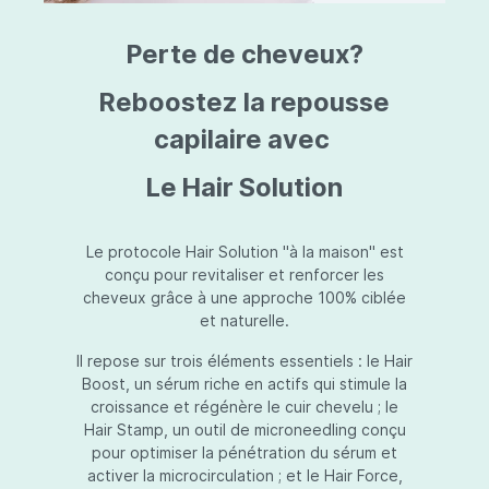
triazine, triazone d'éthylhexyle, extrait de
L
fruit de Silybum marianum, resvératrol,
T
Perte de cheveux?
extrait de racine de Polygonum
S
cuspidatum, carboxyméthylglucane de
P
sodium, diméthylméthoxychromanol, jus de
A
Reboostez la repousse
feuille d'Aloe barbadensis, poudre, ferment
A
de Lactobacillus, éthylhexylglycérine,
capilaire avec
C
caprylate de glycéryle, alcool myristylique,
C
alcool laurylique, stéarate de glycéryle,
S
Le Hair Solution
acétate de tocophéryle, EDTA disodique,
S
hydroxyde de sodium.
A
V
S
Le protocole Hair Solution "à la maison" est
S
conçu pour revitaliser et renforcer les
S
cheveux grâce à une approche 100% ciblée
F
et naturelle.
S
E
Il repose sur trois éléments essentiels : le Hair
D
Boost, un sérum riche en actifs qui stimule la
P
croissance et régénère le cuir chevelu ; le
Hair Stamp, un outil de microneedling conçu
pour optimiser la pénétration du sérum et
activer la microcirculation ; et le Hair Force,