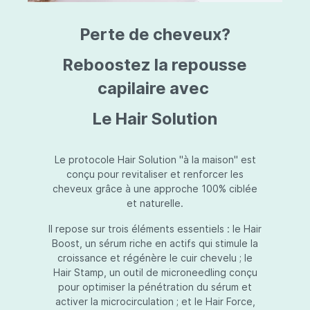
triazine, triazone d'éthylhexyle, extrait de
L
fruit de Silybum marianum, resvératrol,
T
Perte de cheveux?
extrait de racine de Polygonum
S
cuspidatum, carboxyméthylglucane de
P
sodium, diméthylméthoxychromanol, jus de
A
Reboostez la repousse
feuille d'Aloe barbadensis, poudre, ferment
A
de Lactobacillus, éthylhexylglycérine,
capilaire avec
C
caprylate de glycéryle, alcool myristylique,
C
alcool laurylique, stéarate de glycéryle,
S
Le Hair Solution
acétate de tocophéryle, EDTA disodique,
S
hydroxyde de sodium.
A
V
S
Le protocole Hair Solution "à la maison" est
S
conçu pour revitaliser et renforcer les
S
cheveux grâce à une approche 100% ciblée
F
et naturelle.
S
E
Il repose sur trois éléments essentiels : le Hair
D
Boost, un sérum riche en actifs qui stimule la
P
croissance et régénère le cuir chevelu ; le
Hair Stamp, un outil de microneedling conçu
pour optimiser la pénétration du sérum et
activer la microcirculation ; et le Hair Force,