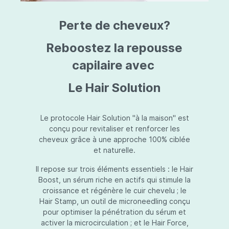
triazine, triazone d'éthylhexyle, extrait de
L
fruit de Silybum marianum, resvératrol,
T
Perte de cheveux?
extrait de racine de Polygonum
S
cuspidatum, carboxyméthylglucane de
P
sodium, diméthylméthoxychromanol, jus de
A
Reboostez la repousse
feuille d'Aloe barbadensis, poudre, ferment
A
de Lactobacillus, éthylhexylglycérine,
capilaire avec
C
caprylate de glycéryle, alcool myristylique,
C
alcool laurylique, stéarate de glycéryle,
S
Le Hair Solution
acétate de tocophéryle, EDTA disodique,
S
hydroxyde de sodium.
A
V
S
Le protocole Hair Solution "à la maison" est
S
conçu pour revitaliser et renforcer les
S
cheveux grâce à une approche 100% ciblée
F
et naturelle.
S
E
Il repose sur trois éléments essentiels : le Hair
D
Boost, un sérum riche en actifs qui stimule la
P
croissance et régénère le cuir chevelu ; le
Hair Stamp, un outil de microneedling conçu
pour optimiser la pénétration du sérum et
activer la microcirculation ; et le Hair Force,