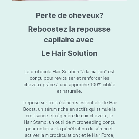
triazine, triazone d'éthylhexyle, extrait de
L
fruit de Silybum marianum, resvératrol,
T
Perte de cheveux?
extrait de racine de Polygonum
S
cuspidatum, carboxyméthylglucane de
P
sodium, diméthylméthoxychromanol, jus de
A
Reboostez la repousse
feuille d'Aloe barbadensis, poudre, ferment
A
de Lactobacillus, éthylhexylglycérine,
capilaire avec
C
caprylate de glycéryle, alcool myristylique,
C
alcool laurylique, stéarate de glycéryle,
S
Le Hair Solution
acétate de tocophéryle, EDTA disodique,
S
hydroxyde de sodium.
A
V
S
Le protocole Hair Solution "à la maison" est
S
conçu pour revitaliser et renforcer les
S
cheveux grâce à une approche 100% ciblée
F
et naturelle.
S
E
Il repose sur trois éléments essentiels : le Hair
D
Boost, un sérum riche en actifs qui stimule la
P
croissance et régénère le cuir chevelu ; le
Hair Stamp, un outil de microneedling conçu
pour optimiser la pénétration du sérum et
activer la microcirculation ; et le Hair Force,