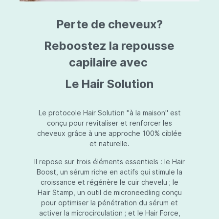
triazine, triazone d'éthylhexyle, extrait de
L
fruit de Silybum marianum, resvératrol,
T
Perte de cheveux?
extrait de racine de Polygonum
S
cuspidatum, carboxyméthylglucane de
P
sodium, diméthylméthoxychromanol, jus de
A
Reboostez la repousse
feuille d'Aloe barbadensis, poudre, ferment
A
de Lactobacillus, éthylhexylglycérine,
capilaire avec
C
caprylate de glycéryle, alcool myristylique,
C
alcool laurylique, stéarate de glycéryle,
S
Le Hair Solution
acétate de tocophéryle, EDTA disodique,
S
hydroxyde de sodium.
A
V
S
Le protocole Hair Solution "à la maison" est
S
conçu pour revitaliser et renforcer les
S
cheveux grâce à une approche 100% ciblée
F
et naturelle.
S
E
Il repose sur trois éléments essentiels : le Hair
D
Boost, un sérum riche en actifs qui stimule la
P
croissance et régénère le cuir chevelu ; le
Hair Stamp, un outil de microneedling conçu
pour optimiser la pénétration du sérum et
activer la microcirculation ; et le Hair Force,