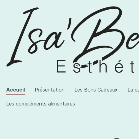
Accueil
Présentation
Les Bons Cadeaux
La c
Les compléments alimentaires
Voir la catégorie AWI Artist
Voir la catégorie Les produits
Voir la catégorie Les compléments alimentaires