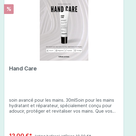
%
Hand Care
soin avancé pour les mains. 30mlSoin pour les mains
hydratant et réparateur, spécialement conçu pour
adoucir, protéger et revitaliser vos mains. Que vos
mains soient sèches, abîmées ou exposées à des
conditions environnementales difficiles, cette crème
à base d'ingrédients soigneusement sélectionnés
offre une protection complète et une hydratation
12,00 €*