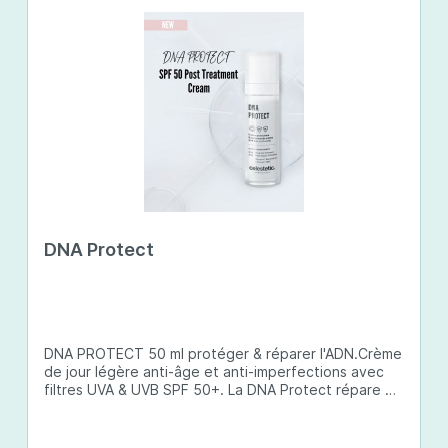
DNA Protect
DNA PROTECT 50 ml protéger & réparer l'ADN.Crème
de jour légère anti-âge et anti-imperfections avec
filtres UVA & UVB SPF 50+. La DNA Protect répare et
protège l'ADN de la peau des dommages causés par
les ultraviolets (UV) et d'autres facteurs
environnementaux. Son complexe de principes actifs