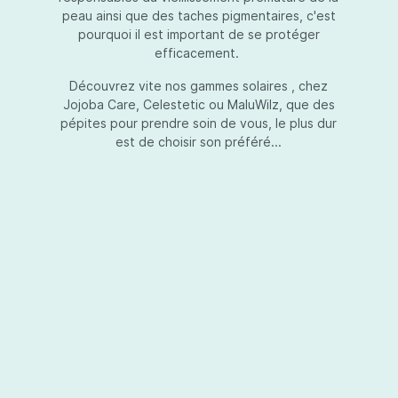
peau ainsi que des taches pigmentaires, c'est
pourquoi il est important de se protéger
efficacement.
Essential Touch UVA-UVB
Découvrez vite nos gammes solaires , chez
Jojoba Care, Celestetic ou MaluWilz, que des
pépites pour prendre soin de vous, le plus dur
est de choisir son préféré...
Essential Touch UVA-UVB vous permet de
compléter votre crème de soins ou votre gel
avec une protection UV supplémentaire.
Essential Touch UVA-UVB donne une
protection supérieure en prévision de
l’exposition aux rayons solaires nocifs UVA et
UVB.La présence de trois filtres solaires
50,00 €*
différents en dosages adéquats protège la
peau non seulement contre les rayons UVB,
mais aussi contre une grande partie des rayons
Ajouter au panier
UVA. Essential Touch UVA/UVB vous donne un
facteur de protection SPF5 par dose (= une
pression avec la pompe du flacon). En
superposant plusieurs couches de Essential
Touch UVA/UVB, vous augmentez votre