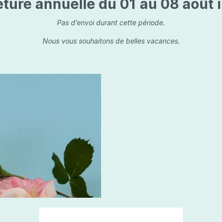
ture annuelle du 01 au 08 août i
is
Les dessins, encre de 
Parfums d'ambiance
s
Bouquet parfumé
Pas d'envoi durant cette période.
ls
Bougie parfumée
Nous vous souhaitons de belles vacances.
Set/ Coffrets
que Capillaire
Sets & Coffrets
a Care
tétic