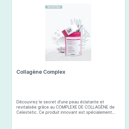
Collagène Complex
Découvrez le secret d'une peau éclatante et
revitalisée grâce au COMPLEXE DE COLLAGÈNE de
Celestetic. Ce produit innovant est spécialement
conçu pour sublimer la santé et la beauté de votre
peau. Il utilise du collagène de type 1 de haute
qualité , issu de poissons européens pêchés de