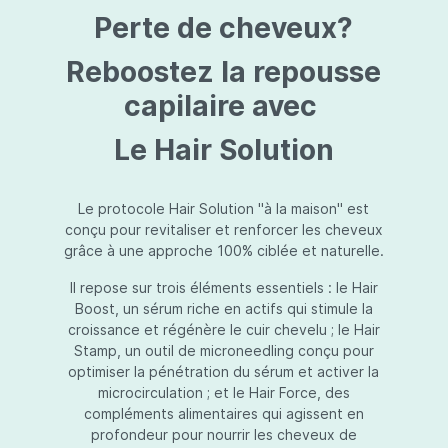
protection jusqu’au niveau désiré.Usage:À
Perte de cheveux?
l’usage d’une crème de soin : diminuez le
dosage de la crème de soin choisie en fonction
du type de peau et complétez-la avec
Reboostez la repousse
Essential Touch UVA/UVB. Terminez avec
l’application d’une pression-pompe de Hydra
capilaire avec
top (notre concentré hydratant): c’est l’idéal !
À l’usage d’un gel de soin (ligne fraîcheur) :
Le Hair Solution
appliquez d’abord Essential Touch UVA/UVB et
ensuite le gel de soin.
Le protocole Hair Solution "à la maison" est
conçu pour revitaliser et renforcer les cheveux
grâce à une approche 100% ciblée et naturelle.
Il repose sur trois éléments essentiels : le Hair
Boost, un sérum riche en actifs qui stimule la
croissance et régénère le cuir chevelu ; le Hair
Stamp, un outil de microneedling conçu pour
optimiser la pénétration du sérum et activer la
microcirculation ; et le Hair Force, des
compléments alimentaires qui agissent en
profondeur pour nourrir les cheveux de