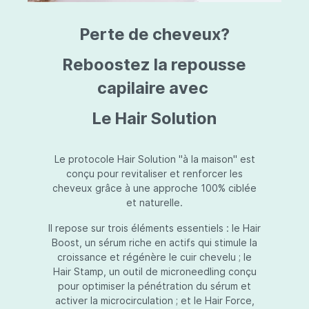
triazine, triazone d'éthylhexyle, extrait de
L
fruit de Silybum marianum, resvératrol,
T
Perte de cheveux?
extrait de racine de Polygonum
S
cuspidatum, carboxyméthylglucane de
P
sodium, diméthylméthoxychromanol, jus de
A
Reboostez la repousse
feuille d'Aloe barbadensis, poudre, ferment
A
de Lactobacillus, éthylhexylglycérine,
capilaire avec
C
caprylate de glycéryle, alcool myristylique,
C
alcool laurylique, stéarate de glycéryle,
S
Le Hair Solution
acétate de tocophéryle, EDTA disodique,
S
hydroxyde de sodium.
A
V
S
Le protocole Hair Solution "à la maison" est
S
conçu pour revitaliser et renforcer les
S
cheveux grâce à une approche 100% ciblée
F
et naturelle.
S
E
Il repose sur trois éléments essentiels : le Hair
D
Boost, un sérum riche en actifs qui stimule la
P
croissance et régénère le cuir chevelu ; le
Hair Stamp, un outil de microneedling conçu
pour optimiser la pénétration du sérum et
activer la microcirculation ; et le Hair Force,