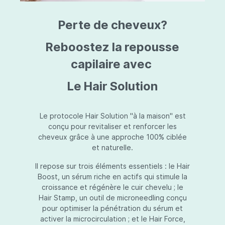
triazine, triazone d'éthylhexyle, extrait de
L
fruit de Silybum marianum, resvératrol,
T
Perte de cheveux?
extrait de racine de Polygonum
S
cuspidatum, carboxyméthylglucane de
P
sodium, diméthylméthoxychromanol, jus de
A
Reboostez la repousse
feuille d'Aloe barbadensis, poudre, ferment
A
de Lactobacillus, éthylhexylglycérine,
capilaire avec
C
caprylate de glycéryle, alcool myristylique,
C
alcool laurylique, stéarate de glycéryle,
S
Le Hair Solution
acétate de tocophéryle, EDTA disodique,
S
hydroxyde de sodium.
A
V
S
Le protocole Hair Solution "à la maison" est
S
conçu pour revitaliser et renforcer les
S
cheveux grâce à une approche 100% ciblée
F
et naturelle.
S
E
Il repose sur trois éléments essentiels : le Hair
D
Boost, un sérum riche en actifs qui stimule la
P
croissance et régénère le cuir chevelu ; le
Hair Stamp, un outil de microneedling conçu
pour optimiser la pénétration du sérum et
activer la microcirculation ; et le Hair Force,