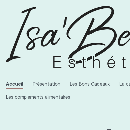
Accueil
Présentation
Les Bons Cadeaux
La c
Les compléments alimentaires
Voir la catégorie AWI Artist
Voir la catégorie Les produits
Voir la catégorie Les compléments alimentaires