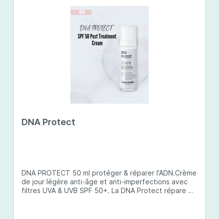
DNA Protect
DNA PROTECT 50 ml protéger & réparer l'ADN.Crème
de jour légère anti-âge et anti-imperfections avec
filtres UVA & UVB SPF 50+. La DNA Protect répare et
protège l'ADN de la peau des dommages causés par
les ultraviolets (UV) et d'autres facteurs
environnementaux. Son complexe de principes actifs