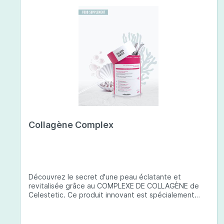
Collagène Complex
Découvrez le secret d'une peau éclatante et
revitalisée grâce au COMPLEXE DE COLLAGÈNE de
Celestetic. Ce produit innovant est spécialement
conçu pour sublimer la santé et la beauté de votre
peau. Il utilise du collagène de type 1 de haute
qualité , issu de poissons européens pêchés de