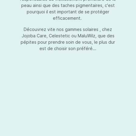
peau ainsi que des taches pigmentaires, c'est
pourquoi il est important de se protéger
efficacement.
Essential Touch UVA-UVB
Découvrez vite nos gammes solaires , chez
Jojoba Care, Celestetic ou MaluWilz, que des
pépites pour prendre soin de vous, le plus dur
est de choisir son préféré...
Essential Touch UVA-UVB vous permet de
compléter votre crème de soins ou votre gel
avec une protection UV supplémentaire.
Essential Touch UVA-UVB donne une
protection supérieure en prévision de
l’exposition aux rayons solaires nocifs UVA et
UVB.La présence de trois filtres solaires
50,00 €*
différents en dosages adéquats protège la
peau non seulement contre les rayons UVB,
mais aussi contre une grande partie des rayons
Ajouter au panier
UVA. Essential Touch UVA/UVB vous donne un
facteur de protection SPF5 par dose (= une
pression avec la pompe du flacon). En
superposant plusieurs couches de Essential
Touch UVA/UVB, vous augmentez votre