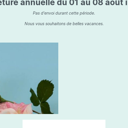
ture annuelle du 01 au 08 août i
is
Les dessins, encre de 
Parfums d'ambiance
s
Bouquet parfumé
Pas d'envoi durant cette période.
ls
Bougie parfumée
Nous vous souhaitons de belles vacances.
Set/ Coffrets
que Capillaire
Sets & Coffrets
a Care
tétic