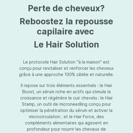
protection jusqu’au niveau désiré.Usage:À
Perte de cheveux?
l’usage d’une crème de soin : diminuez le
dosage de la crème de soin choisie en fonction
du type de peau et complétez-la avec
Reboostez la repousse
Essential Touch UVA/UVB. Terminez avec
l’application d’une pression-pompe de Hydra
capilaire avec
top (notre concentré hydratant): c’est l’idéal !
À l’usage d’un gel de soin (ligne fraîcheur) :
Le Hair Solution
appliquez d’abord Essential Touch UVA/UVB et
ensuite le gel de soin.
Le protocole Hair Solution "à la maison" est
conçu pour revitaliser et renforcer les cheveux
grâce à une approche 100% ciblée et naturelle.
Il repose sur trois éléments essentiels : le Hair
Boost, un sérum riche en actifs qui stimule la
croissance et régénère le cuir chevelu ; le Hair
Stamp, un outil de microneedling conçu pour
optimiser la pénétration du sérum et activer la
microcirculation ; et le Hair Force, des
compléments alimentaires qui agissent en
profondeur pour nourrir les cheveux de