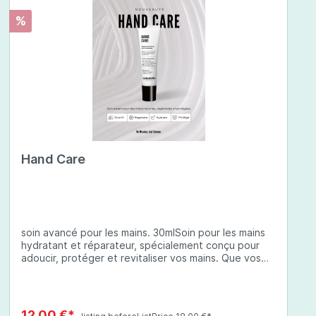
%
Hand Care
soin avancé pour les mains. 30mlSoin pour les mains
hydratant et réparateur, spécialement conçu pour
adoucir, protéger et revitaliser vos mains. Que vos
mains soient sèches, abîmées ou exposées à des
conditions environnementales difficiles, cette crème
à base d'ingrédients soigneusement sélectionnés
offre une protection complète et une hydratation
12,00 €*