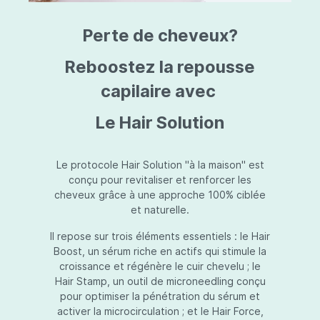
triazine, triazone d'éthylhexyle, extrait de
L
fruit de Silybum marianum, resvératrol,
T
Perte de cheveux?
extrait de racine de Polygonum
S
cuspidatum, carboxyméthylglucane de
P
sodium, diméthylméthoxychromanol, jus de
A
Reboostez la repousse
feuille d'Aloe barbadensis, poudre, ferment
A
de Lactobacillus, éthylhexylglycérine,
capilaire avec
C
caprylate de glycéryle, alcool myristylique,
C
alcool laurylique, stéarate de glycéryle,
S
Le Hair Solution
acétate de tocophéryle, EDTA disodique,
S
hydroxyde de sodium.
A
V
S
Le protocole Hair Solution "à la maison" est
S
conçu pour revitaliser et renforcer les
S
cheveux grâce à une approche 100% ciblée
F
et naturelle.
S
E
Il repose sur trois éléments essentiels : le Hair
D
Boost, un sérum riche en actifs qui stimule la
P
croissance et régénère le cuir chevelu ; le
Hair Stamp, un outil de microneedling conçu
pour optimiser la pénétration du sérum et
activer la microcirculation ; et le Hair Force,