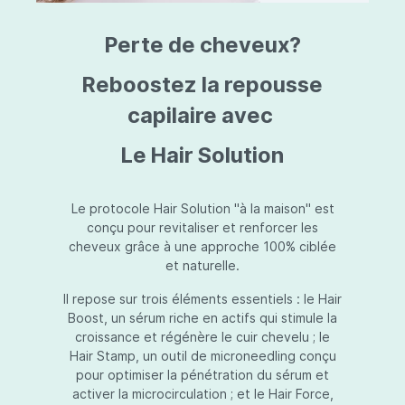
triazine, triazone d'éthylhexyle, extrait de
L
fruit de Silybum marianum, resvératrol,
T
Perte de cheveux?
extrait de racine de Polygonum
S
cuspidatum, carboxyméthylglucane de
P
sodium, diméthylméthoxychromanol, jus de
A
Reboostez la repousse
feuille d'Aloe barbadensis, poudre, ferment
A
de Lactobacillus, éthylhexylglycérine,
capilaire avec
C
caprylate de glycéryle, alcool myristylique,
C
alcool laurylique, stéarate de glycéryle,
S
Le Hair Solution
acétate de tocophéryle, EDTA disodique,
S
hydroxyde de sodium.
A
V
S
Le protocole Hair Solution "à la maison" est
S
conçu pour revitaliser et renforcer les
S
cheveux grâce à une approche 100% ciblée
F
et naturelle.
S
E
Il repose sur trois éléments essentiels : le Hair
D
Boost, un sérum riche en actifs qui stimule la
P
croissance et régénère le cuir chevelu ; le
Hair Stamp, un outil de microneedling conçu
pour optimiser la pénétration du sérum et
activer la microcirculation ; et le Hair Force,