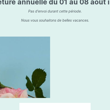
ture annuelle du 01 au 08 août i
is
Les dessins, encre de 
Parfums d'ambiance
s
Bouquet parfumé
Pas d'envoi durant cette période.
ls
Bougie parfumée
Nous vous souhaitons de belles vacances.
Set/ Coffrets
que Capillaire
Sets & Coffrets
a Care
tétic