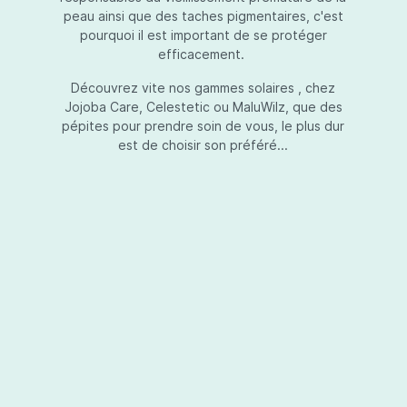
peau ainsi que des taches pigmentaires, c'est
pourquoi il est important de se protéger
efficacement.
Essential Touch UVA-UVB
Découvrez vite nos gammes solaires , chez
Jojoba Care, Celestetic ou MaluWilz, que des
pépites pour prendre soin de vous, le plus dur
est de choisir son préféré...
Essential Touch UVA-UVB vous permet de
compléter votre crème de soins ou votre gel
avec une protection UV supplémentaire.
Essential Touch UVA-UVB donne une
protection supérieure en prévision de
l’exposition aux rayons solaires nocifs UVA et
UVB.La présence de trois filtres solaires
50,00 €*
différents en dosages adéquats protège la
peau non seulement contre les rayons UVB,
mais aussi contre une grande partie des rayons
Ajouter au panier
UVA. Essential Touch UVA/UVB vous donne un
facteur de protection SPF5 par dose (= une
pression avec la pompe du flacon). En
superposant plusieurs couches de Essential
Touch UVA/UVB, vous augmentez votre