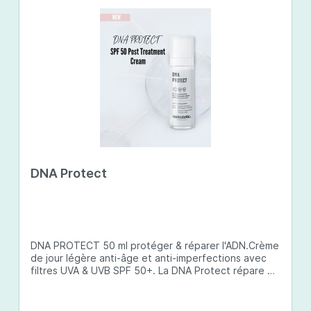
DNA Protect
DNA PROTECT 50 ml protéger & réparer l'ADN.Crème
de jour légère anti-âge et anti-imperfections avec
filtres UVA & UVB SPF 50+. La DNA Protect répare et
protège l'ADN de la peau des dommages causés par
les ultraviolets (UV) et d'autres facteurs
environnementaux. Son complexe de principes actifs