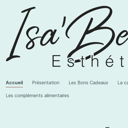
Accueil
Présentation
Les Bons Cadeaux
La c
Les compléments alimentaires
Voir la catégorie AWI Artist
Voir la catégorie Les produits
Voir la catégorie Les compléments alimentaires