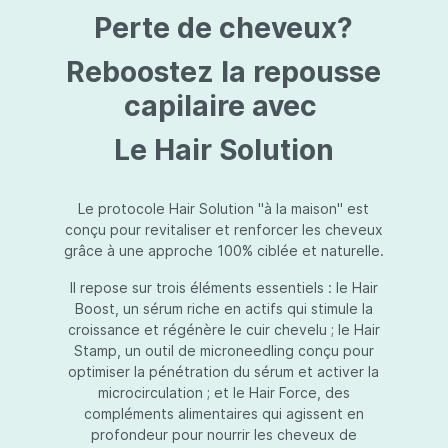
protection jusqu’au niveau désiré.Usage:À
Perte de cheveux?
l’usage d’une crème de soin : diminuez le
dosage de la crème de soin choisie en fonction
du type de peau et complétez-la avec
Reboostez la repousse
Essential Touch UVA/UVB. Terminez avec
l’application d’une pression-pompe de Hydra
capilaire avec
top (notre concentré hydratant): c’est l’idéal !
À l’usage d’un gel de soin (ligne fraîcheur) :
Le Hair Solution
appliquez d’abord Essential Touch UVA/UVB et
ensuite le gel de soin.
Le protocole Hair Solution "à la maison" est
conçu pour revitaliser et renforcer les cheveux
grâce à une approche 100% ciblée et naturelle.
Il repose sur trois éléments essentiels : le Hair
Boost, un sérum riche en actifs qui stimule la
croissance et régénère le cuir chevelu ; le Hair
Stamp, un outil de microneedling conçu pour
optimiser la pénétration du sérum et activer la
microcirculation ; et le Hair Force, des
compléments alimentaires qui agissent en
profondeur pour nourrir les cheveux de