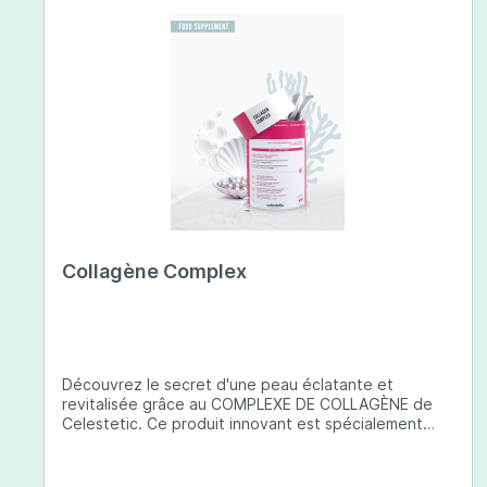
Collagène Complex
Découvrez le secret d'une peau éclatante et
revitalisée grâce au COMPLEXE DE COLLAGÈNE de
Celestetic. Ce produit innovant est spécialement
conçu pour sublimer la santé et la beauté de votre
peau. Il utilise du collagène de type 1 de haute
qualité , issu de poissons européens pêchés de