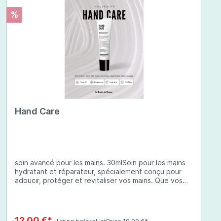
%
Hand Care
soin avancé pour les mains. 30mlSoin pour les mains
hydratant et réparateur, spécialement conçu pour
adoucir, protéger et revitaliser vos mains. Que vos
mains soient sèches, abîmées ou exposées à des
conditions environnementales difficiles, cette crème
à base d'ingrédients soigneusement sélectionnés
offre une protection complète et une hydratation
12,00 €*