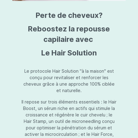
triazine, triazone d'éthylhexyle, extrait de
L
fruit de Silybum marianum, resvératrol,
T
Perte de cheveux?
extrait de racine de Polygonum
S
cuspidatum, carboxyméthylglucane de
P
sodium, diméthylméthoxychromanol, jus de
A
Reboostez la repousse
feuille d'Aloe barbadensis, poudre, ferment
A
de Lactobacillus, éthylhexylglycérine,
capilaire avec
C
caprylate de glycéryle, alcool myristylique,
C
alcool laurylique, stéarate de glycéryle,
S
Le Hair Solution
acétate de tocophéryle, EDTA disodique,
S
hydroxyde de sodium.
A
V
S
Le protocole Hair Solution "à la maison" est
S
conçu pour revitaliser et renforcer les
S
cheveux grâce à une approche 100% ciblée
F
et naturelle.
S
E
Il repose sur trois éléments essentiels : le Hair
D
Boost, un sérum riche en actifs qui stimule la
P
croissance et régénère le cuir chevelu ; le
Hair Stamp, un outil de microneedling conçu
pour optimiser la pénétration du sérum et
activer la microcirculation ; et le Hair Force,