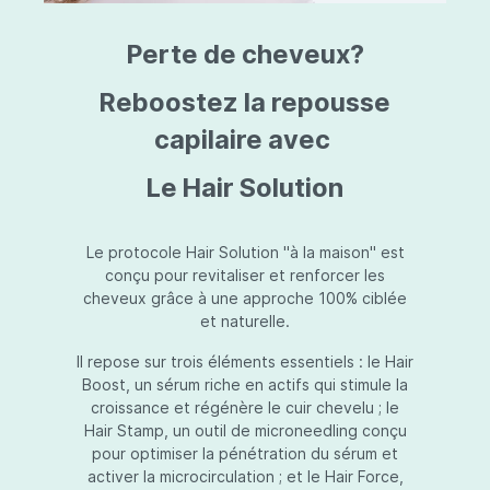
triazine, triazone d'éthylhexyle, extrait de
L
fruit de Silybum marianum, resvératrol,
T
Perte de cheveux?
extrait de racine de Polygonum
S
cuspidatum, carboxyméthylglucane de
P
sodium, diméthylméthoxychromanol, jus de
A
Reboostez la repousse
feuille d'Aloe barbadensis, poudre, ferment
A
de Lactobacillus, éthylhexylglycérine,
capilaire avec
C
caprylate de glycéryle, alcool myristylique,
C
alcool laurylique, stéarate de glycéryle,
S
Le Hair Solution
acétate de tocophéryle, EDTA disodique,
S
hydroxyde de sodium.
A
V
S
Le protocole Hair Solution "à la maison" est
S
conçu pour revitaliser et renforcer les
S
cheveux grâce à une approche 100% ciblée
F
et naturelle.
S
E
Il repose sur trois éléments essentiels : le Hair
D
Boost, un sérum riche en actifs qui stimule la
P
croissance et régénère le cuir chevelu ; le
Hair Stamp, un outil de microneedling conçu
pour optimiser la pénétration du sérum et
activer la microcirculation ; et le Hair Force,