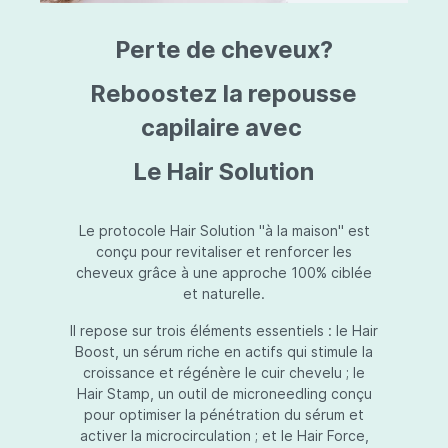
triazine, triazone d'éthylhexyle, extrait de
L
fruit de Silybum marianum, resvératrol,
T
Perte de cheveux?
extrait de racine de Polygonum
S
cuspidatum, carboxyméthylglucane de
P
sodium, diméthylméthoxychromanol, jus de
A
Reboostez la repousse
feuille d'Aloe barbadensis, poudre, ferment
A
de Lactobacillus, éthylhexylglycérine,
capilaire avec
C
caprylate de glycéryle, alcool myristylique,
C
alcool laurylique, stéarate de glycéryle,
S
Le Hair Solution
acétate de tocophéryle, EDTA disodique,
S
hydroxyde de sodium.
A
V
S
Le protocole Hair Solution "à la maison" est
S
conçu pour revitaliser et renforcer les
S
cheveux grâce à une approche 100% ciblée
F
et naturelle.
S
E
Il repose sur trois éléments essentiels : le Hair
D
Boost, un sérum riche en actifs qui stimule la
P
croissance et régénère le cuir chevelu ; le
Hair Stamp, un outil de microneedling conçu
pour optimiser la pénétration du sérum et
activer la microcirculation ; et le Hair Force,