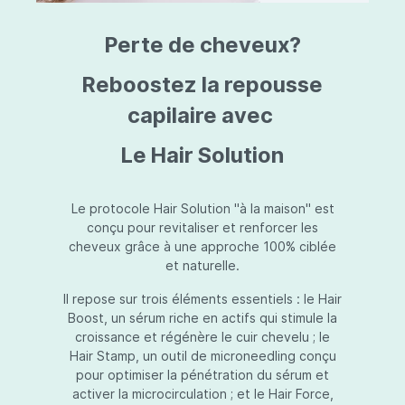
triazine, triazone d'éthylhexyle, extrait de
L
fruit de Silybum marianum, resvératrol,
T
Perte de cheveux?
extrait de racine de Polygonum
S
cuspidatum, carboxyméthylglucane de
P
sodium, diméthylméthoxychromanol, jus de
A
Reboostez la repousse
feuille d'Aloe barbadensis, poudre, ferment
A
de Lactobacillus, éthylhexylglycérine,
capilaire avec
C
caprylate de glycéryle, alcool myristylique,
C
alcool laurylique, stéarate de glycéryle,
S
Le Hair Solution
acétate de tocophéryle, EDTA disodique,
S
hydroxyde de sodium.
A
V
S
Le protocole Hair Solution "à la maison" est
S
conçu pour revitaliser et renforcer les
S
cheveux grâce à une approche 100% ciblée
F
et naturelle.
S
E
Il repose sur trois éléments essentiels : le Hair
D
Boost, un sérum riche en actifs qui stimule la
P
croissance et régénère le cuir chevelu ; le
Hair Stamp, un outil de microneedling conçu
pour optimiser la pénétration du sérum et
activer la microcirculation ; et le Hair Force,