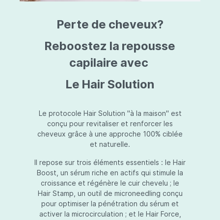
triazine, triazone d'éthylhexyle, extrait de
L
fruit de Silybum marianum, resvératrol,
T
Perte de cheveux?
extrait de racine de Polygonum
S
cuspidatum, carboxyméthylglucane de
P
sodium, diméthylméthoxychromanol, jus de
A
Reboostez la repousse
feuille d'Aloe barbadensis, poudre, ferment
A
de Lactobacillus, éthylhexylglycérine,
capilaire avec
C
caprylate de glycéryle, alcool myristylique,
C
alcool laurylique, stéarate de glycéryle,
S
Le Hair Solution
acétate de tocophéryle, EDTA disodique,
S
hydroxyde de sodium.
A
V
S
Le protocole Hair Solution "à la maison" est
S
conçu pour revitaliser et renforcer les
S
cheveux grâce à une approche 100% ciblée
F
et naturelle.
S
E
Il repose sur trois éléments essentiels : le Hair
D
Boost, un sérum riche en actifs qui stimule la
P
croissance et régénère le cuir chevelu ; le
Hair Stamp, un outil de microneedling conçu
pour optimiser la pénétration du sérum et
activer la microcirculation ; et le Hair Force,