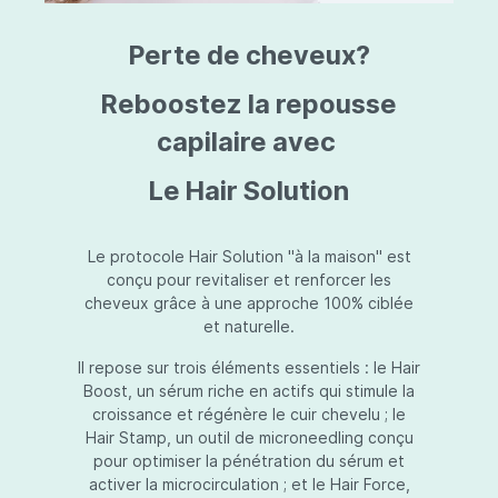
triazine, triazone d'éthylhexyle, extrait de
L
fruit de Silybum marianum, resvératrol,
T
Perte de cheveux?
extrait de racine de Polygonum
S
cuspidatum, carboxyméthylglucane de
P
sodium, diméthylméthoxychromanol, jus de
A
Reboostez la repousse
feuille d'Aloe barbadensis, poudre, ferment
A
de Lactobacillus, éthylhexylglycérine,
capilaire avec
C
caprylate de glycéryle, alcool myristylique,
C
alcool laurylique, stéarate de glycéryle,
S
Le Hair Solution
acétate de tocophéryle, EDTA disodique,
S
hydroxyde de sodium.
A
V
S
Le protocole Hair Solution "à la maison" est
S
conçu pour revitaliser et renforcer les
S
cheveux grâce à une approche 100% ciblée
F
et naturelle.
S
E
Il repose sur trois éléments essentiels : le Hair
D
Boost, un sérum riche en actifs qui stimule la
P
croissance et régénère le cuir chevelu ; le
Hair Stamp, un outil de microneedling conçu
pour optimiser la pénétration du sérum et
activer la microcirculation ; et le Hair Force,