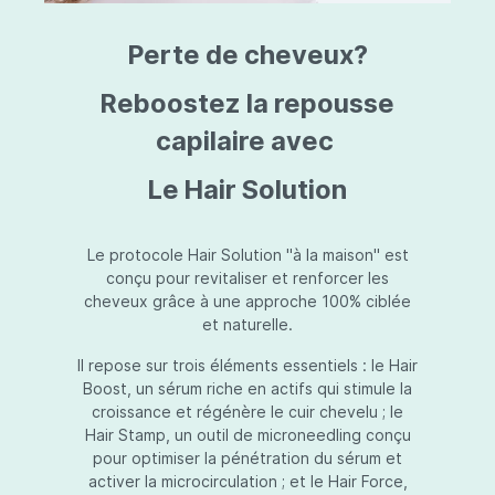
triazine, triazone d'éthylhexyle, extrait de
L
fruit de Silybum marianum, resvératrol,
T
Perte de cheveux?
extrait de racine de Polygonum
S
cuspidatum, carboxyméthylglucane de
P
sodium, diméthylméthoxychromanol, jus de
A
Reboostez la repousse
feuille d'Aloe barbadensis, poudre, ferment
A
de Lactobacillus, éthylhexylglycérine,
capilaire avec
C
caprylate de glycéryle, alcool myristylique,
C
alcool laurylique, stéarate de glycéryle,
S
Le Hair Solution
acétate de tocophéryle, EDTA disodique,
S
hydroxyde de sodium.
A
V
S
Le protocole Hair Solution "à la maison" est
S
conçu pour revitaliser et renforcer les
S
cheveux grâce à une approche 100% ciblée
F
et naturelle.
S
E
Il repose sur trois éléments essentiels : le Hair
D
Boost, un sérum riche en actifs qui stimule la
P
croissance et régénère le cuir chevelu ; le
Hair Stamp, un outil de microneedling conçu
pour optimiser la pénétration du sérum et
activer la microcirculation ; et le Hair Force,