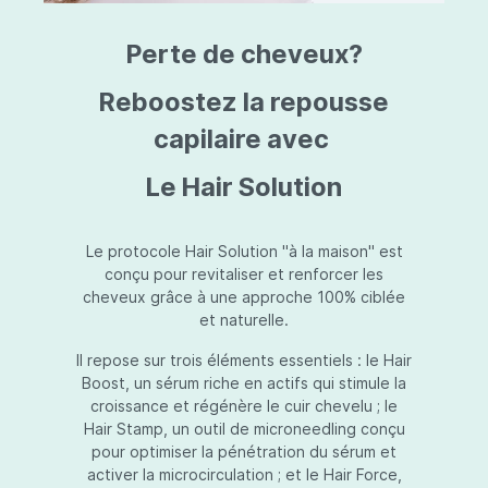
triazine, triazone d'éthylhexyle, extrait de
L
fruit de Silybum marianum, resvératrol,
T
Perte de cheveux?
extrait de racine de Polygonum
S
cuspidatum, carboxyméthylglucane de
P
sodium, diméthylméthoxychromanol, jus de
A
Reboostez la repousse
feuille d'Aloe barbadensis, poudre, ferment
A
de Lactobacillus, éthylhexylglycérine,
capilaire avec
C
caprylate de glycéryle, alcool myristylique,
C
alcool laurylique, stéarate de glycéryle,
S
Le Hair Solution
acétate de tocophéryle, EDTA disodique,
S
hydroxyde de sodium.
A
V
S
Le protocole Hair Solution "à la maison" est
S
conçu pour revitaliser et renforcer les
S
cheveux grâce à une approche 100% ciblée
F
et naturelle.
S
E
Il repose sur trois éléments essentiels : le Hair
D
Boost, un sérum riche en actifs qui stimule la
P
croissance et régénère le cuir chevelu ; le
Hair Stamp, un outil de microneedling conçu
pour optimiser la pénétration du sérum et
activer la microcirculation ; et le Hair Force,