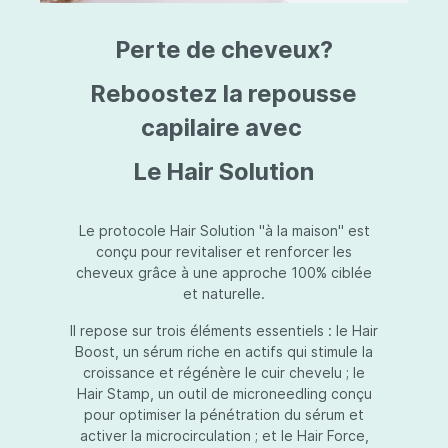
triazine, triazone d'éthylhexyle, extrait de
L
fruit de Silybum marianum, resvératrol,
T
Perte de cheveux?
extrait de racine de Polygonum
S
cuspidatum, carboxyméthylglucane de
P
sodium, diméthylméthoxychromanol, jus de
A
Reboostez la repousse
feuille d'Aloe barbadensis, poudre, ferment
A
de Lactobacillus, éthylhexylglycérine,
capilaire avec
C
caprylate de glycéryle, alcool myristylique,
C
alcool laurylique, stéarate de glycéryle,
S
Le Hair Solution
acétate de tocophéryle, EDTA disodique,
S
hydroxyde de sodium.
A
V
S
Le protocole Hair Solution "à la maison" est
S
conçu pour revitaliser et renforcer les
S
cheveux grâce à une approche 100% ciblée
F
et naturelle.
S
E
Il repose sur trois éléments essentiels : le Hair
D
Boost, un sérum riche en actifs qui stimule la
P
croissance et régénère le cuir chevelu ; le
Hair Stamp, un outil de microneedling conçu
pour optimiser la pénétration du sérum et
activer la microcirculation ; et le Hair Force,