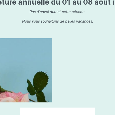
ture annuelle du 01 au 08 août i
is
Les dessins, encre de 
Parfums d'ambiance
s
Bouquet parfumé
Pas d'envoi durant cette période.
ls
Bougie parfumée
Nous vous souhaitons de belles vacances.
Set/ Coffrets
que Capillaire
Sets & Coffrets
a Care
tétic