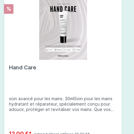
%
Hand Care
soin avancé pour les mains. 30mlSoin pour les mains
hydratant et réparateur, spécialement conçu pour
adoucir, protéger et revitaliser vos mains. Que vos
mains soient sèches, abîmées ou exposées à des
conditions environnementales difficiles, cette crème
à base d'ingrédients soigneusement sélectionnés
offre une protection complète et une hydratation
12,00 €*