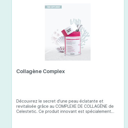
Collagène Complex
Découvrez le secret d'une peau éclatante et
revitalisée grâce au COMPLEXE DE COLLAGÈNE de
Celestetic. Ce produit innovant est spécialement
conçu pour sublimer la santé et la beauté de votre
peau. Il utilise du collagène de type 1 de haute
qualité , issu de poissons européens pêchés de