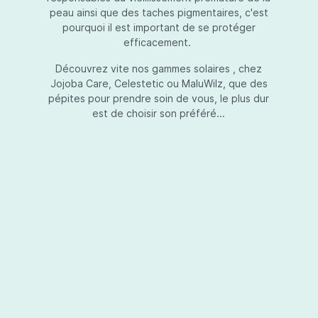
peau ainsi que des taches pigmentaires, c'est
pourquoi il est important de se protéger
efficacement.
Essential Touch UVA-UVB
Découvrez vite nos gammes solaires , chez
Jojoba Care, Celestetic ou MaluWilz, que des
pépites pour prendre soin de vous, le plus dur
est de choisir son préféré...
Essential Touch UVA-UVB vous permet de
compléter votre crème de soins ou votre gel
avec une protection UV supplémentaire.
Essential Touch UVA-UVB donne une
protection supérieure en prévision de
l’exposition aux rayons solaires nocifs UVA et
UVB.La présence de trois filtres solaires
50,00 €*
différents en dosages adéquats protège la
peau non seulement contre les rayons UVB,
mais aussi contre une grande partie des rayons
Ajouter au panier
UVA. Essential Touch UVA/UVB vous donne un
facteur de protection SPF5 par dose (= une
pression avec la pompe du flacon). En
superposant plusieurs couches de Essential
Touch UVA/UVB, vous augmentez votre