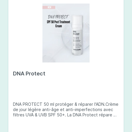
DNA Protect
DNA PROTECT 50 ml protéger & réparer l'ADN.Crème
de jour légère anti-âge et anti-imperfections avec
filtres UVA & UVB SPF 50+. La DNA Protect répare et
protège l'ADN de la peau des dommages causés par
les ultraviolets (UV) et d'autres facteurs
environnementaux. Son complexe de principes actifs