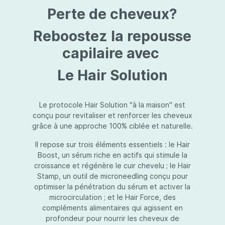
protection jusqu’au niveau désiré.Usage:À
Perte de cheveux?
l’usage d’une crème de soin : diminuez le
dosage de la crème de soin choisie en fonction
du type de peau et complétez-la avec
Reboostez la repousse
Essential Touch UVA/UVB. Terminez avec
l’application d’une pression-pompe de Hydra
capilaire avec
top (notre concentré hydratant): c’est l’idéal !
À l’usage d’un gel de soin (ligne fraîcheur) :
Le Hair Solution
appliquez d’abord Essential Touch UVA/UVB et
ensuite le gel de soin.
Le protocole Hair Solution "à la maison" est
conçu pour revitaliser et renforcer les cheveux
grâce à une approche 100% ciblée et naturelle.
Il repose sur trois éléments essentiels : le Hair
Boost, un sérum riche en actifs qui stimule la
croissance et régénère le cuir chevelu ; le Hair
Stamp, un outil de microneedling conçu pour
optimiser la pénétration du sérum et activer la
microcirculation ; et le Hair Force, des
compléments alimentaires qui agissent en
profondeur pour nourrir les cheveux de