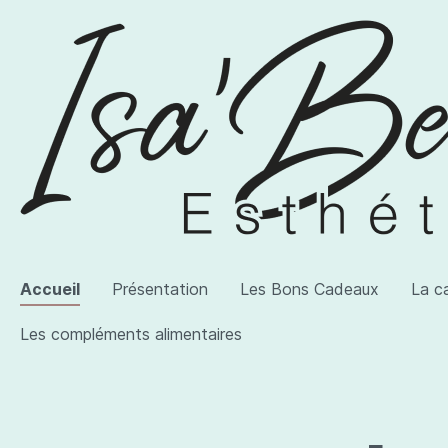
Accueil
Présentation
Les Bons Cadeaux
La c
Les compléments alimentaires
Voir la catégorie AWI Artist
Voir la catégorie Les produits
Voir la catégorie Les compléments alimentaires