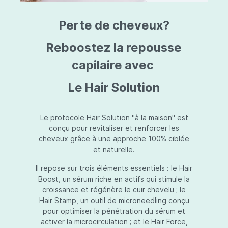
triazine, triazone d'éthylhexyle, extrait de
L
fruit de Silybum marianum, resvératrol,
T
Perte de cheveux?
extrait de racine de Polygonum
S
cuspidatum, carboxyméthylglucane de
P
sodium, diméthylméthoxychromanol, jus de
A
Reboostez la repousse
feuille d'Aloe barbadensis, poudre, ferment
A
de Lactobacillus, éthylhexylglycérine,
capilaire avec
C
caprylate de glycéryle, alcool myristylique,
C
alcool laurylique, stéarate de glycéryle,
S
Le Hair Solution
acétate de tocophéryle, EDTA disodique,
S
hydroxyde de sodium.
A
V
S
Le protocole Hair Solution "à la maison" est
S
conçu pour revitaliser et renforcer les
S
cheveux grâce à une approche 100% ciblée
F
et naturelle.
S
E
Il repose sur trois éléments essentiels : le Hair
D
Boost, un sérum riche en actifs qui stimule la
P
croissance et régénère le cuir chevelu ; le
Hair Stamp, un outil de microneedling conçu
pour optimiser la pénétration du sérum et
activer la microcirculation ; et le Hair Force,