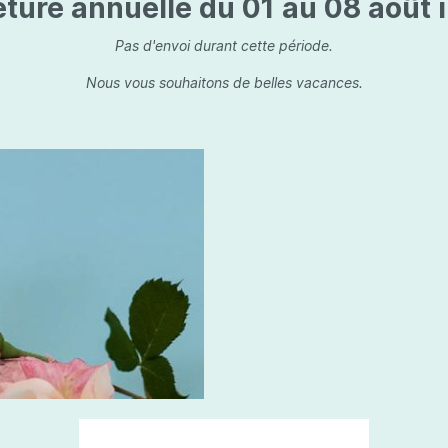
ture annuelle du 01 au 08 août i
is
Les dessins, encre de 
Parfums d'ambiance
s
Bouquet parfumé
Pas d'envoi durant cette période.
ls
Bougie parfumée
Nous vous souhaitons de belles vacances.
Set/ Coffrets
que Capillaire
Sets & Coffrets
a Care
tétic