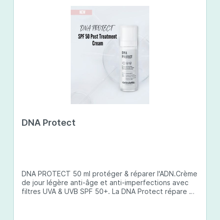
DNA Protect
DNA PROTECT 50 ml protéger & réparer l'ADN.Crème
de jour légère anti-âge et anti-imperfections avec
filtres UVA & UVB SPF 50+. La DNA Protect répare et
protège l'ADN de la peau des dommages causés par
les ultraviolets (UV) et d'autres facteurs
environnementaux. Son complexe de principes actifs