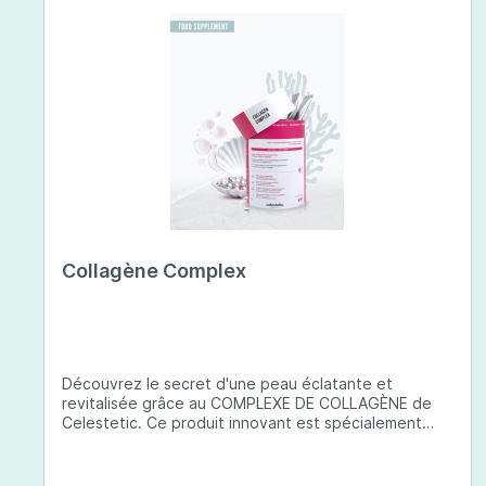
Collagène Complex
Découvrez le secret d'une peau éclatante et
revitalisée grâce au COMPLEXE DE COLLAGÈNE de
Celestetic. Ce produit innovant est spécialement
conçu pour sublimer la santé et la beauté de votre
peau. Il utilise du collagène de type 1 de haute
qualité , issu de poissons européens pêchés de