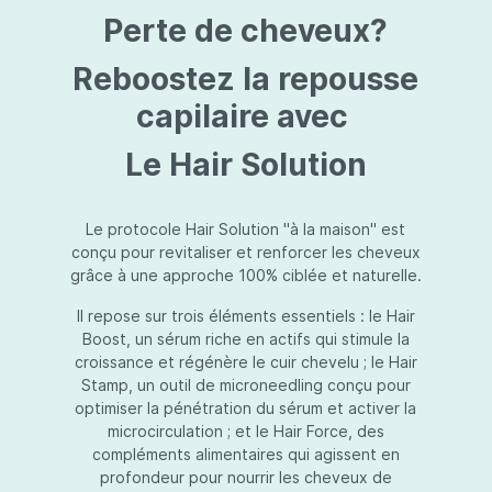
protection jusqu’au niveau désiré.Usage:À
Perte de cheveux?
l’usage d’une crème de soin : diminuez le
dosage de la crème de soin choisie en fonction
du type de peau et complétez-la avec
Reboostez la repousse
Essential Touch UVA/UVB. Terminez avec
l’application d’une pression-pompe de Hydra
capilaire avec
top (notre concentré hydratant): c’est l’idéal !
À l’usage d’un gel de soin (ligne fraîcheur) :
Le Hair Solution
appliquez d’abord Essential Touch UVA/UVB et
ensuite le gel de soin.
Le protocole Hair Solution "à la maison" est
conçu pour revitaliser et renforcer les cheveux
grâce à une approche 100% ciblée et naturelle.
Il repose sur trois éléments essentiels : le Hair
Boost, un sérum riche en actifs qui stimule la
croissance et régénère le cuir chevelu ; le Hair
Stamp, un outil de microneedling conçu pour
optimiser la pénétration du sérum et activer la
microcirculation ; et le Hair Force, des
compléments alimentaires qui agissent en
profondeur pour nourrir les cheveux de