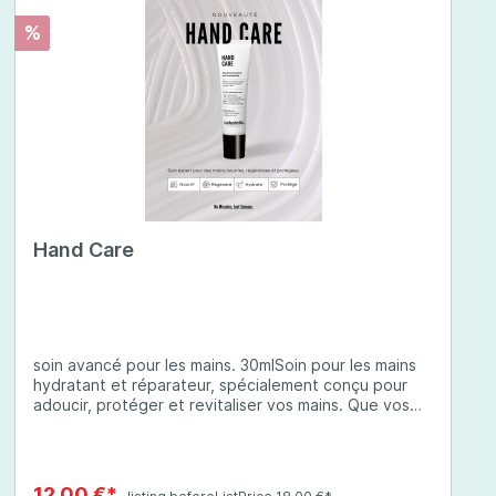
%
Hand Care
soin avancé pour les mains. 30mlSoin pour les mains
hydratant et réparateur, spécialement conçu pour
adoucir, protéger et revitaliser vos mains. Que vos
mains soient sèches, abîmées ou exposées à des
conditions environnementales difficiles, cette crème
à base d'ingrédients soigneusement sélectionnés
offre une protection complète et une hydratation
12,00 €*