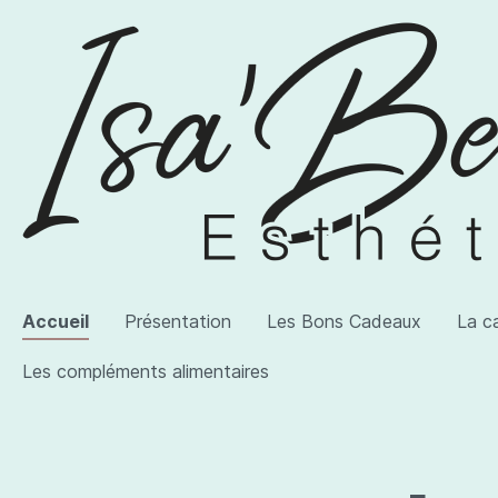
Accueil
Présentation
Les Bons Cadeaux
La c
Les compléments alimentaires
Voir la catégorie AWI Artist
Voir la catégorie Les produits
Voir la catégorie Les compléments alimentaires