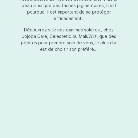
peau ainsi que des taches pigmentaires, c'est
pourquoi il est important de se protéger
efficacement.
Essential Touch UVA-UVB
Découvrez vite nos gammes solaires , chez
Jojoba Care, Celestetic ou MaluWilz, que des
pépites pour prendre soin de vous, le plus dur
est de choisir son préféré...
Essential Touch UVA-UVB vous permet de
compléter votre crème de soins ou votre gel
avec une protection UV supplémentaire.
Essential Touch UVA-UVB donne une
protection supérieure en prévision de
l’exposition aux rayons solaires nocifs UVA et
UVB.La présence de trois filtres solaires
50,00 €*
différents en dosages adéquats protège la
peau non seulement contre les rayons UVB,
mais aussi contre une grande partie des rayons
Ajouter au panier
UVA. Essential Touch UVA/UVB vous donne un
facteur de protection SPF5 par dose (= une
pression avec la pompe du flacon). En
superposant plusieurs couches de Essential
Touch UVA/UVB, vous augmentez votre