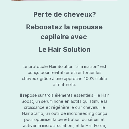
triazine, triazone d'éthylhexyle, extrait de
L
fruit de Silybum marianum, resvératrol,
T
Perte de cheveux?
extrait de racine de Polygonum
S
cuspidatum, carboxyméthylglucane de
P
sodium, diméthylméthoxychromanol, jus de
A
Reboostez la repousse
feuille d'Aloe barbadensis, poudre, ferment
A
de Lactobacillus, éthylhexylglycérine,
capilaire avec
C
caprylate de glycéryle, alcool myristylique,
C
alcool laurylique, stéarate de glycéryle,
S
Le Hair Solution
acétate de tocophéryle, EDTA disodique,
S
hydroxyde de sodium.
A
V
S
Le protocole Hair Solution "à la maison" est
S
conçu pour revitaliser et renforcer les
S
cheveux grâce à une approche 100% ciblée
F
et naturelle.
S
E
Il repose sur trois éléments essentiels : le Hair
D
Boost, un sérum riche en actifs qui stimule la
P
croissance et régénère le cuir chevelu ; le
Hair Stamp, un outil de microneedling conçu
pour optimiser la pénétration du sérum et
activer la microcirculation ; et le Hair Force,