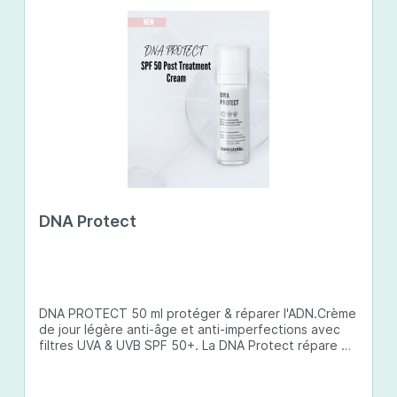
DNA Protect
DNA PROTECT 50 ml protéger & réparer l'ADN.Crème
de jour légère anti-âge et anti-imperfections avec
filtres UVA & UVB SPF 50+. La DNA Protect répare et
protège l'ADN de la peau des dommages causés par
les ultraviolets (UV) et d'autres facteurs
environnementaux. Son complexe de principes actifs