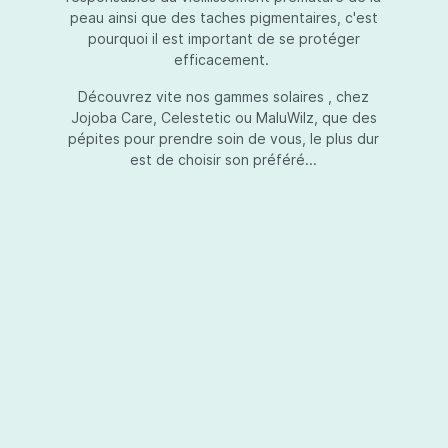
peau ainsi que des taches pigmentaires, c'est
pourquoi il est important de se protéger
efficacement.
Essential Touch UVA-UVB
Découvrez vite nos gammes solaires , chez
Jojoba Care, Celestetic ou MaluWilz, que des
pépites pour prendre soin de vous, le plus dur
est de choisir son préféré...
Essential Touch UVA-UVB vous permet de
compléter votre crème de soins ou votre gel
avec une protection UV supplémentaire.
Essential Touch UVA-UVB donne une
protection supérieure en prévision de
l’exposition aux rayons solaires nocifs UVA et
UVB.La présence de trois filtres solaires
50,00 €*
différents en dosages adéquats protège la
peau non seulement contre les rayons UVB,
mais aussi contre une grande partie des rayons
Ajouter au panier
UVA. Essential Touch UVA/UVB vous donne un
facteur de protection SPF5 par dose (= une
pression avec la pompe du flacon). En
superposant plusieurs couches de Essential
Touch UVA/UVB, vous augmentez votre