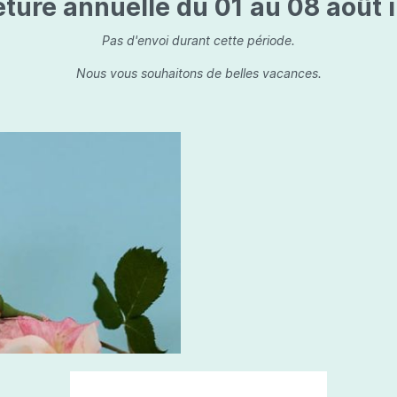
ture annuelle du 01 au 08 août i
is
Les dessins, encre de 
Parfums d'ambiance
s
Bouquet parfumé
Pas d'envoi durant cette période.
ls
Bougie parfumée
Nous vous souhaitons de belles vacances.
Set/ Coffrets
que Capillaire
Sets & Coffrets
a Care
tétic