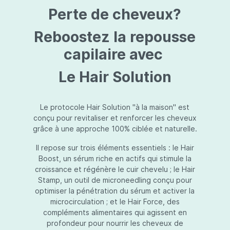
protection jusqu’au niveau désiré.Usage:À
Perte de cheveux?
l’usage d’une crème de soin : diminuez le
dosage de la crème de soin choisie en fonction
du type de peau et complétez-la avec
Reboostez la repousse
Essential Touch UVA/UVB. Terminez avec
l’application d’une pression-pompe de Hydra
capilaire avec
top (notre concentré hydratant): c’est l’idéal !
À l’usage d’un gel de soin (ligne fraîcheur) :
Le Hair Solution
appliquez d’abord Essential Touch UVA/UVB et
ensuite le gel de soin.
Le protocole Hair Solution "à la maison" est
conçu pour revitaliser et renforcer les cheveux
grâce à une approche 100% ciblée et naturelle.
Il repose sur trois éléments essentiels : le Hair
Boost, un sérum riche en actifs qui stimule la
croissance et régénère le cuir chevelu ; le Hair
Stamp, un outil de microneedling conçu pour
optimiser la pénétration du sérum et activer la
microcirculation ; et le Hair Force, des
compléments alimentaires qui agissent en
profondeur pour nourrir les cheveux de