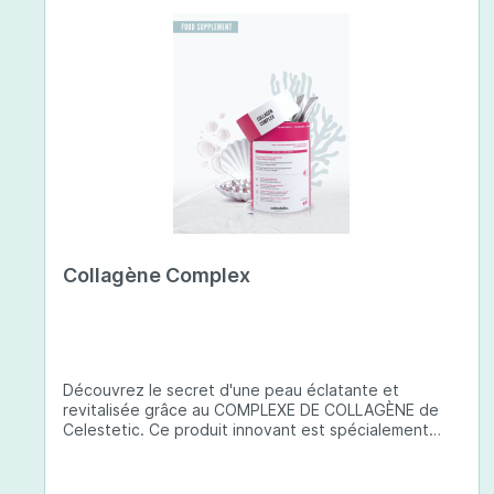
Collagène Complex
Découvrez le secret d'une peau éclatante et
revitalisée grâce au COMPLEXE DE COLLAGÈNE de
Celestetic. Ce produit innovant est spécialement
conçu pour sublimer la santé et la beauté de votre
peau. Il utilise du collagène de type 1 de haute
qualité , issu de poissons européens pêchés de