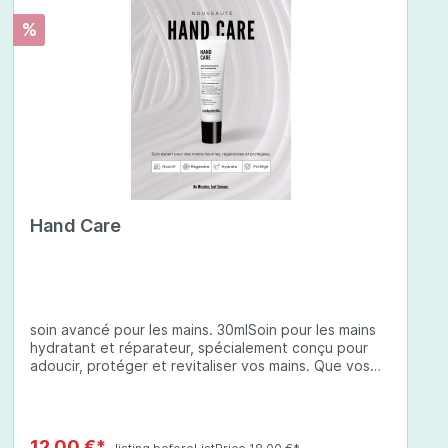
%
Hand Care
soin avancé pour les mains. 30mlSoin pour les mains
hydratant et réparateur, spécialement conçu pour
adoucir, protéger et revitaliser vos mains. Que vos
mains soient sèches, abîmées ou exposées à des
conditions environnementales difficiles, cette crème
à base d'ingrédients soigneusement sélectionnés
offre une protection complète et une hydratation
12,00 €*