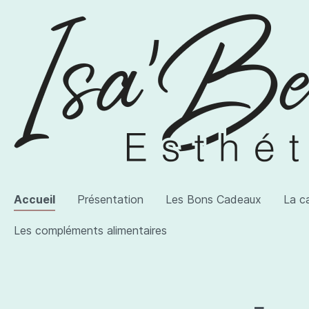
Accueil
Présentation
Les Bons Cadeaux
La c
Les compléments alimentaires
Voir la catégorie AWI Artist
Voir la catégorie Les produits
Voir la catégorie Les compléments alimentaires