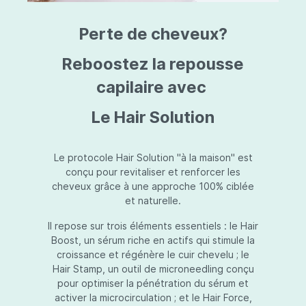
triazine, triazone d'éthylhexyle, extrait de
L
fruit de Silybum marianum, resvératrol,
T
Perte de cheveux?
extrait de racine de Polygonum
S
cuspidatum, carboxyméthylglucane de
P
sodium, diméthylméthoxychromanol, jus de
A
Reboostez la repousse
feuille d'Aloe barbadensis, poudre, ferment
A
de Lactobacillus, éthylhexylglycérine,
capilaire avec
C
caprylate de glycéryle, alcool myristylique,
C
alcool laurylique, stéarate de glycéryle,
S
Le Hair Solution
acétate de tocophéryle, EDTA disodique,
S
hydroxyde de sodium.
A
V
S
Le protocole Hair Solution "à la maison" est
S
conçu pour revitaliser et renforcer les
S
cheveux grâce à une approche 100% ciblée
F
et naturelle.
S
E
Il repose sur trois éléments essentiels : le Hair
D
Boost, un sérum riche en actifs qui stimule la
P
croissance et régénère le cuir chevelu ; le
Hair Stamp, un outil de microneedling conçu
pour optimiser la pénétration du sérum et
activer la microcirculation ; et le Hair Force,