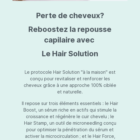
triazine, triazone d'éthylhexyle, extrait de
L
fruit de Silybum marianum, resvératrol,
T
Perte de cheveux?
extrait de racine de Polygonum
S
cuspidatum, carboxyméthylglucane de
P
sodium, diméthylméthoxychromanol, jus de
A
Reboostez la repousse
feuille d'Aloe barbadensis, poudre, ferment
A
de Lactobacillus, éthylhexylglycérine,
capilaire avec
C
caprylate de glycéryle, alcool myristylique,
C
alcool laurylique, stéarate de glycéryle,
S
Le Hair Solution
acétate de tocophéryle, EDTA disodique,
S
hydroxyde de sodium.
A
V
S
Le protocole Hair Solution "à la maison" est
S
conçu pour revitaliser et renforcer les
S
cheveux grâce à une approche 100% ciblée
F
et naturelle.
S
E
Il repose sur trois éléments essentiels : le Hair
D
Boost, un sérum riche en actifs qui stimule la
P
croissance et régénère le cuir chevelu ; le
Hair Stamp, un outil de microneedling conçu
pour optimiser la pénétration du sérum et
activer la microcirculation ; et le Hair Force,