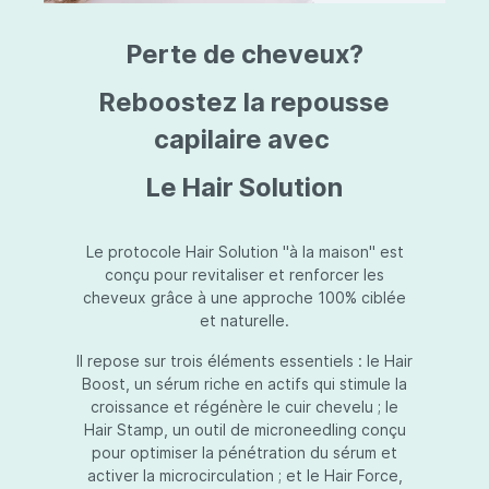
triazine, triazone d'éthylhexyle, extrait de
L
fruit de Silybum marianum, resvératrol,
T
Perte de cheveux?
extrait de racine de Polygonum
S
cuspidatum, carboxyméthylglucane de
P
sodium, diméthylméthoxychromanol, jus de
A
Reboostez la repousse
feuille d'Aloe barbadensis, poudre, ferment
A
de Lactobacillus, éthylhexylglycérine,
capilaire avec
C
caprylate de glycéryle, alcool myristylique,
C
alcool laurylique, stéarate de glycéryle,
S
Le Hair Solution
acétate de tocophéryle, EDTA disodique,
S
hydroxyde de sodium.
A
V
S
Le protocole Hair Solution "à la maison" est
S
conçu pour revitaliser et renforcer les
S
cheveux grâce à une approche 100% ciblée
F
et naturelle.
S
E
Il repose sur trois éléments essentiels : le Hair
D
Boost, un sérum riche en actifs qui stimule la
P
croissance et régénère le cuir chevelu ; le
Hair Stamp, un outil de microneedling conçu
pour optimiser la pénétration du sérum et
activer la microcirculation ; et le Hair Force,