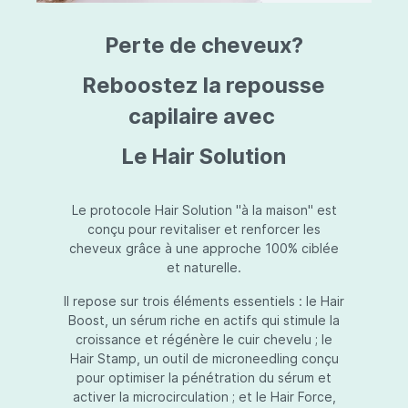
triazine, triazone d'éthylhexyle, extrait de
L
fruit de Silybum marianum, resvératrol,
T
Perte de cheveux?
extrait de racine de Polygonum
S
cuspidatum, carboxyméthylglucane de
P
sodium, diméthylméthoxychromanol, jus de
A
Reboostez la repousse
feuille d'Aloe barbadensis, poudre, ferment
A
de Lactobacillus, éthylhexylglycérine,
capilaire avec
C
caprylate de glycéryle, alcool myristylique,
C
alcool laurylique, stéarate de glycéryle,
S
Le Hair Solution
acétate de tocophéryle, EDTA disodique,
S
hydroxyde de sodium.
A
V
S
Le protocole Hair Solution "à la maison" est
S
conçu pour revitaliser et renforcer les
S
cheveux grâce à une approche 100% ciblée
F
et naturelle.
S
E
Il repose sur trois éléments essentiels : le Hair
D
Boost, un sérum riche en actifs qui stimule la
P
croissance et régénère le cuir chevelu ; le
Hair Stamp, un outil de microneedling conçu
pour optimiser la pénétration du sérum et
activer la microcirculation ; et le Hair Force,