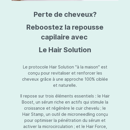
triazine, triazone d'éthylhexyle, extrait de
L
fruit de Silybum marianum, resvératrol,
T
Perte de cheveux?
extrait de racine de Polygonum
S
cuspidatum, carboxyméthylglucane de
P
sodium, diméthylméthoxychromanol, jus de
A
Reboostez la repousse
feuille d'Aloe barbadensis, poudre, ferment
A
de Lactobacillus, éthylhexylglycérine,
capilaire avec
C
caprylate de glycéryle, alcool myristylique,
C
alcool laurylique, stéarate de glycéryle,
S
Le Hair Solution
acétate de tocophéryle, EDTA disodique,
S
hydroxyde de sodium.
A
V
S
Le protocole Hair Solution "à la maison" est
S
conçu pour revitaliser et renforcer les
S
cheveux grâce à une approche 100% ciblée
F
et naturelle.
S
E
Il repose sur trois éléments essentiels : le Hair
D
Boost, un sérum riche en actifs qui stimule la
P
croissance et régénère le cuir chevelu ; le
Hair Stamp, un outil de microneedling conçu
pour optimiser la pénétration du sérum et
activer la microcirculation ; et le Hair Force,