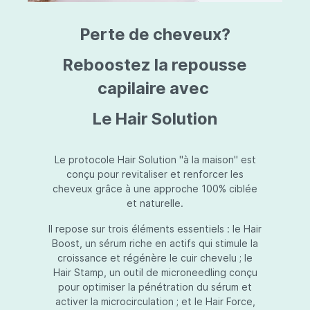
triazine, triazone d'éthylhexyle, extrait de
L
fruit de Silybum marianum, resvératrol,
T
Perte de cheveux?
extrait de racine de Polygonum
S
cuspidatum, carboxyméthylglucane de
P
sodium, diméthylméthoxychromanol, jus de
A
Reboostez la repousse
feuille d'Aloe barbadensis, poudre, ferment
A
de Lactobacillus, éthylhexylglycérine,
capilaire avec
C
caprylate de glycéryle, alcool myristylique,
C
alcool laurylique, stéarate de glycéryle,
S
Le Hair Solution
acétate de tocophéryle, EDTA disodique,
S
hydroxyde de sodium.
A
V
S
Le protocole Hair Solution "à la maison" est
S
conçu pour revitaliser et renforcer les
S
cheveux grâce à une approche 100% ciblée
F
et naturelle.
S
E
Il repose sur trois éléments essentiels : le Hair
D
Boost, un sérum riche en actifs qui stimule la
P
croissance et régénère le cuir chevelu ; le
Hair Stamp, un outil de microneedling conçu
pour optimiser la pénétration du sérum et
activer la microcirculation ; et le Hair Force,