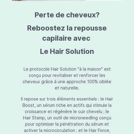
triazine, triazone d'éthylhexyle, extrait de
L
fruit de Silybum marianum, resvératrol,
T
Perte de cheveux?
extrait de racine de Polygonum
S
cuspidatum, carboxyméthylglucane de
P
sodium, diméthylméthoxychromanol, jus de
A
Reboostez la repousse
feuille d'Aloe barbadensis, poudre, ferment
A
de Lactobacillus, éthylhexylglycérine,
capilaire avec
C
caprylate de glycéryle, alcool myristylique,
C
alcool laurylique, stéarate de glycéryle,
S
Le Hair Solution
acétate de tocophéryle, EDTA disodique,
S
hydroxyde de sodium.
A
V
S
Le protocole Hair Solution "à la maison" est
S
conçu pour revitaliser et renforcer les
S
cheveux grâce à une approche 100% ciblée
F
et naturelle.
S
E
Il repose sur trois éléments essentiels : le Hair
D
Boost, un sérum riche en actifs qui stimule la
P
croissance et régénère le cuir chevelu ; le
Hair Stamp, un outil de microneedling conçu
pour optimiser la pénétration du sérum et
activer la microcirculation ; et le Hair Force,