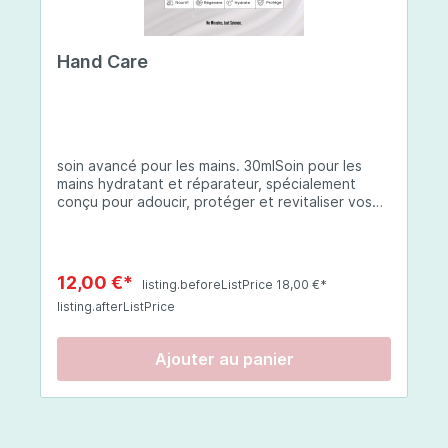
seule ou mélangée (attention si mélangée vous
diminuez le niveau de protection).Après votre
routine beauté habituelle ou 5 minutes avant
Hand Care
l'application de votre crème hydratante, En
combinaison avec votre crème hydratante
habituelle.Composition:Eau, octocrylène,
benzoate d'alkyle en C12-15, butyl
méthoxydibenzoylméthane, salicylate
d'éthylhexyle, acide phénylbenzimidazole
soin avancé pour les mains. 30mlSoin pour les
sulfonique, céteth-2, ceteareth-25, glycérine,
mains hydratant et réparateur, spécialement
oléate de décyle, copolymère VP/eicosène,
conçu pour adoucir, protéger et revitaliser vos
phénoxyéthanol, bis-éthylhexyloxyphénol
mains. Que vos mains soient sèches, abîmées ou
méthoxyphényl triazine, triazone d'éthylhexyle,
exposées à des conditions environnementales
extrait de fruit de Silybum marianum, resvératrol,
difficiles, cette crème à base d'ingrédients
extrait de racine de Polygonum cuspidatum,
soigneusement sélectionnés offre une
carboxyméthylglucane de sodium,
12,00 €*
listing.beforeListPrice 18,00 €*
protection complète et une hydratation durable.
diméthylméthoxychromanol, jus de feuille d'Aloe
listing.afterListPrice
Thé Vert : riche en polyphénols, cet extrait aide
barbadensis, poudre, ferment de Lactobacillus,
à apaiser les inflammations et protège contre les
éthylhexylglycérine, caprylate de glycéryle,
radicaux libres, tout en améliorant l'élasticité de
alcool myristylique, alcool laurylique, stéarate de
Ajouter au panier
la peau. Coenzyme Q10 : un puissant antioxydant
glycéryle, acétate de tocophéryle, EDTA
qui protège la peau des dommages oxydatifs,
disodique, hydroxyde de sodium.
favorisant la régénération des cellules. SK-
INFLUX® (Céramides) : renforce la barrière
lipidique de la peau, protégeant et hydratant les