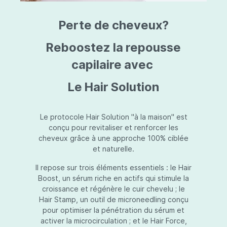
triazine, triazone d'éthylhexyle, extrait de
L
fruit de Silybum marianum, resvératrol,
T
Perte de cheveux?
extrait de racine de Polygonum
S
cuspidatum, carboxyméthylglucane de
P
sodium, diméthylméthoxychromanol, jus de
A
Reboostez la repousse
feuille d'Aloe barbadensis, poudre, ferment
A
de Lactobacillus, éthylhexylglycérine,
capilaire avec
C
caprylate de glycéryle, alcool myristylique,
C
alcool laurylique, stéarate de glycéryle,
S
Le Hair Solution
acétate de tocophéryle, EDTA disodique,
S
hydroxyde de sodium.
A
V
S
Le protocole Hair Solution "à la maison" est
S
conçu pour revitaliser et renforcer les
S
cheveux grâce à une approche 100% ciblée
F
et naturelle.
S
E
Il repose sur trois éléments essentiels : le Hair
D
Boost, un sérum riche en actifs qui stimule la
P
croissance et régénère le cuir chevelu ; le
Hair Stamp, un outil de microneedling conçu
pour optimiser la pénétration du sérum et
activer la microcirculation ; et le Hair Force,