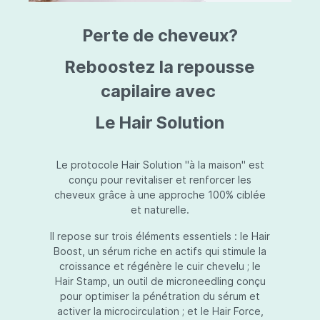
triazine, triazone d'éthylhexyle, extrait de
L
fruit de Silybum marianum, resvératrol,
T
Perte de cheveux?
extrait de racine de Polygonum
S
cuspidatum, carboxyméthylglucane de
P
sodium, diméthylméthoxychromanol, jus de
A
Reboostez la repousse
feuille d'Aloe barbadensis, poudre, ferment
A
de Lactobacillus, éthylhexylglycérine,
capilaire avec
C
caprylate de glycéryle, alcool myristylique,
C
alcool laurylique, stéarate de glycéryle,
S
Le Hair Solution
acétate de tocophéryle, EDTA disodique,
S
hydroxyde de sodium.
A
V
S
Le protocole Hair Solution "à la maison" est
S
conçu pour revitaliser et renforcer les
S
cheveux grâce à une approche 100% ciblée
F
et naturelle.
S
E
Il repose sur trois éléments essentiels : le Hair
D
Boost, un sérum riche en actifs qui stimule la
P
croissance et régénère le cuir chevelu ; le
Hair Stamp, un outil de microneedling conçu
pour optimiser la pénétration du sérum et
activer la microcirculation ; et le Hair Force,