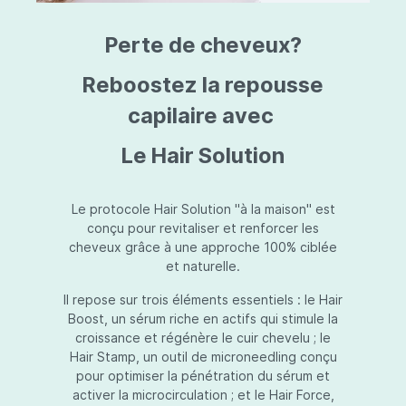
triazine, triazone d'éthylhexyle, extrait de
L
fruit de Silybum marianum, resvératrol,
T
Perte de cheveux?
extrait de racine de Polygonum
S
cuspidatum, carboxyméthylglucane de
P
sodium, diméthylméthoxychromanol, jus de
A
Reboostez la repousse
feuille d'Aloe barbadensis, poudre, ferment
A
de Lactobacillus, éthylhexylglycérine,
capilaire avec
C
caprylate de glycéryle, alcool myristylique,
C
alcool laurylique, stéarate de glycéryle,
S
Le Hair Solution
acétate de tocophéryle, EDTA disodique,
S
hydroxyde de sodium.
A
V
S
Le protocole Hair Solution "à la maison" est
S
conçu pour revitaliser et renforcer les
S
cheveux grâce à une approche 100% ciblée
F
et naturelle.
S
E
Il repose sur trois éléments essentiels : le Hair
D
Boost, un sérum riche en actifs qui stimule la
P
croissance et régénère le cuir chevelu ; le
Hair Stamp, un outil de microneedling conçu
pour optimiser la pénétration du sérum et
activer la microcirculation ; et le Hair Force,