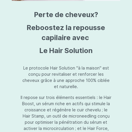
triazine, triazone d'éthylhexyle, extrait de
L
fruit de Silybum marianum, resvératrol,
T
Perte de cheveux?
extrait de racine de Polygonum
S
cuspidatum, carboxyméthylglucane de
P
sodium, diméthylméthoxychromanol, jus de
A
Reboostez la repousse
feuille d'Aloe barbadensis, poudre, ferment
A
de Lactobacillus, éthylhexylglycérine,
capilaire avec
C
caprylate de glycéryle, alcool myristylique,
C
alcool laurylique, stéarate de glycéryle,
S
Le Hair Solution
acétate de tocophéryle, EDTA disodique,
S
hydroxyde de sodium.
A
V
S
Le protocole Hair Solution "à la maison" est
S
conçu pour revitaliser et renforcer les
S
cheveux grâce à une approche 100% ciblée
F
et naturelle.
S
E
Il repose sur trois éléments essentiels : le Hair
D
Boost, un sérum riche en actifs qui stimule la
P
croissance et régénère le cuir chevelu ; le
Hair Stamp, un outil de microneedling conçu
pour optimiser la pénétration du sérum et
activer la microcirculation ; et le Hair Force,