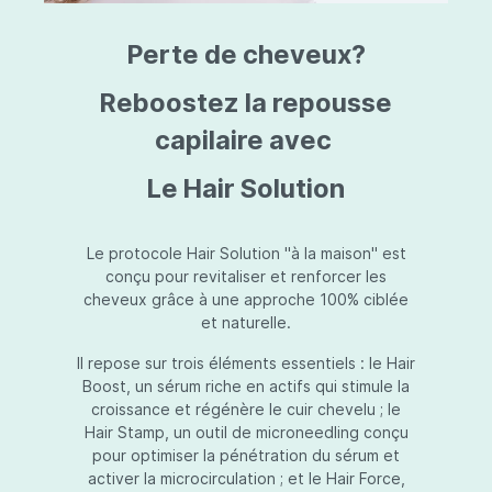
triazine, triazone d'éthylhexyle, extrait de
L
fruit de Silybum marianum, resvératrol,
T
Perte de cheveux?
extrait de racine de Polygonum
S
cuspidatum, carboxyméthylglucane de
P
sodium, diméthylméthoxychromanol, jus de
A
Reboostez la repousse
feuille d'Aloe barbadensis, poudre, ferment
A
de Lactobacillus, éthylhexylglycérine,
capilaire avec
C
caprylate de glycéryle, alcool myristylique,
C
alcool laurylique, stéarate de glycéryle,
S
Le Hair Solution
acétate de tocophéryle, EDTA disodique,
S
hydroxyde de sodium.
A
V
S
Le protocole Hair Solution "à la maison" est
S
conçu pour revitaliser et renforcer les
S
cheveux grâce à une approche 100% ciblée
F
et naturelle.
S
E
Il repose sur trois éléments essentiels : le Hair
D
Boost, un sérum riche en actifs qui stimule la
P
croissance et régénère le cuir chevelu ; le
Hair Stamp, un outil de microneedling conçu
pour optimiser la pénétration du sérum et
activer la microcirculation ; et le Hair Force,