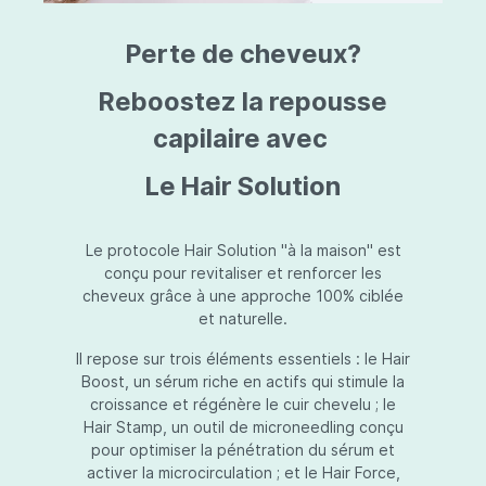
triazine, triazone d'éthylhexyle, extrait de
L
fruit de Silybum marianum, resvératrol,
T
Perte de cheveux?
extrait de racine de Polygonum
S
cuspidatum, carboxyméthylglucane de
P
sodium, diméthylméthoxychromanol, jus de
A
Reboostez la repousse
feuille d'Aloe barbadensis, poudre, ferment
A
de Lactobacillus, éthylhexylglycérine,
capilaire avec
C
caprylate de glycéryle, alcool myristylique,
C
alcool laurylique, stéarate de glycéryle,
S
Le Hair Solution
acétate de tocophéryle, EDTA disodique,
S
hydroxyde de sodium.
A
V
S
Le protocole Hair Solution "à la maison" est
S
conçu pour revitaliser et renforcer les
S
cheveux grâce à une approche 100% ciblée
F
et naturelle.
S
E
Il repose sur trois éléments essentiels : le Hair
D
Boost, un sérum riche en actifs qui stimule la
P
croissance et régénère le cuir chevelu ; le
Hair Stamp, un outil de microneedling conçu
pour optimiser la pénétration du sérum et
activer la microcirculation ; et le Hair Force,