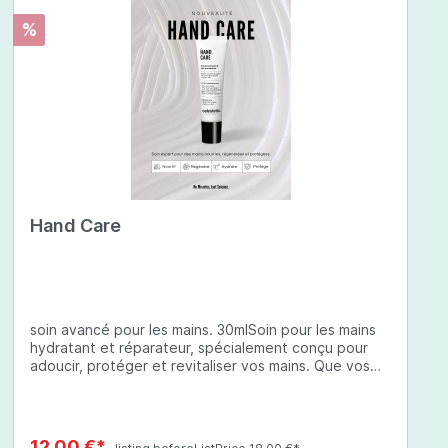
%
Hand Care
soin avancé pour les mains. 30mlSoin pour les mains
hydratant et réparateur, spécialement conçu pour
adoucir, protéger et revitaliser vos mains. Que vos
mains soient sèches, abîmées ou exposées à des
conditions environnementales difficiles, cette crème
à base d'ingrédients soigneusement sélectionnés
offre une protection complète et une hydratation
12,00 €*