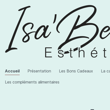
Accueil
Présentation
Les Bons Cadeaux
La c
Les compléments alimentaires
Voir la catégorie AWI Artist
Voir la catégorie Les produits
Voir la catégorie Les compléments alimentaires