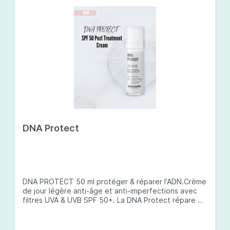
DNA Protect
DNA PROTECT 50 ml protéger & réparer l'ADN.Crème
de jour légère anti-âge et anti-imperfections avec
filtres UVA & UVB SPF 50+. La DNA Protect répare et
protège l'ADN de la peau des dommages causés par
les ultraviolets (UV) et d'autres facteurs
environnementaux. Son complexe de principes actifs