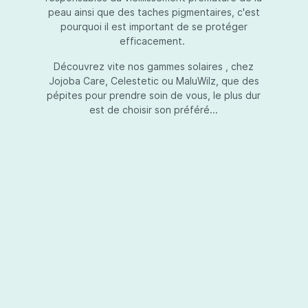
peau ainsi que des taches pigmentaires, c'est
pourquoi il est important de se protéger
efficacement.
Essential Touch UVA-UVB
Découvrez vite nos gammes solaires , chez
Jojoba Care, Celestetic ou MaluWilz, que des
pépites pour prendre soin de vous, le plus dur
est de choisir son préféré...
Essential Touch UVA-UVB vous permet de
compléter votre crème de soins ou votre gel
avec une protection UV supplémentaire.
Essential Touch UVA-UVB donne une
protection supérieure en prévision de
l’exposition aux rayons solaires nocifs UVA et
UVB.La présence de trois filtres solaires
50,00 €*
différents en dosages adéquats protège la
peau non seulement contre les rayons UVB,
mais aussi contre une grande partie des rayons
Ajouter au panier
UVA. Essential Touch UVA/UVB vous donne un
facteur de protection SPF5 par dose (= une
pression avec la pompe du flacon). En
superposant plusieurs couches de Essential
Touch UVA/UVB, vous augmentez votre