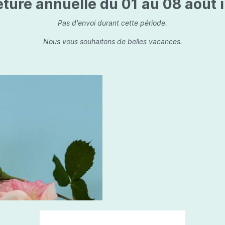
ture annuelle du 01 au 08 août i
is
Les dessins, encre de 
Parfums d'ambiance
s
Bouquet parfumé
Pas d'envoi durant cette période.
ls
Bougie parfumée
Nous vous souhaitons de belles vacances.
Set/ Coffrets
que Capillaire
Sets & Coffrets
a Care
tétic