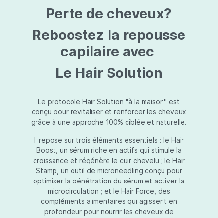
protection jusqu’au niveau désiré.Usage:À
Perte de cheveux?
l’usage d’une crème de soin : diminuez le
dosage de la crème de soin choisie en fonction
du type de peau et complétez-la avec
Reboostez la repousse
Essential Touch UVA/UVB. Terminez avec
l’application d’une pression-pompe de Hydra
capilaire avec
top (notre concentré hydratant): c’est l’idéal !
À l’usage d’un gel de soin (ligne fraîcheur) :
Le Hair Solution
appliquez d’abord Essential Touch UVA/UVB et
ensuite le gel de soin.
Le protocole Hair Solution "à la maison" est
conçu pour revitaliser et renforcer les cheveux
grâce à une approche 100% ciblée et naturelle.
Il repose sur trois éléments essentiels : le Hair
Boost, un sérum riche en actifs qui stimule la
croissance et régénère le cuir chevelu ; le Hair
Stamp, un outil de microneedling conçu pour
optimiser la pénétration du sérum et activer la
microcirculation ; et le Hair Force, des
compléments alimentaires qui agissent en
profondeur pour nourrir les cheveux de