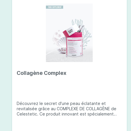
Collagène Complex
Découvrez le secret d'une peau éclatante et
revitalisée grâce au COMPLEXE DE COLLAGÈNE de
Celestetic. Ce produit innovant est spécialement
conçu pour sublimer la santé et la beauté de votre
peau. Il utilise du collagène de type 1 de haute
qualité , issu de poissons européens pêchés de