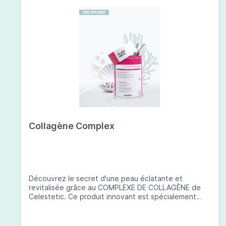
Collagène Complex
Découvrez le secret d'une peau éclatante et
revitalisée grâce au COMPLEXE DE COLLAGÈNE de
Celestetic. Ce produit innovant est spécialement
conçu pour sublimer la santé et la beauté de votre
peau. Il utilise du collagène de type 1 de haute
qualité , issu de poissons européens pêchés de