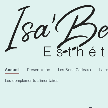
Accueil
Présentation
Les Bons Cadeaux
La c
Les compléments alimentaires
Voir la catégorie AWI Artist
Voir la catégorie Les produits
Voir la catégorie Les compléments alimentaires