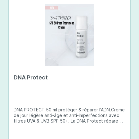
DNA Protect
DNA PROTECT 50 ml protéger & réparer l'ADN.Crème
de jour légère anti-âge et anti-imperfections avec
filtres UVA & UVB SPF 50+. La DNA Protect répare et
protège l'ADN de la peau des dommages causés par
les ultraviolets (UV) et d'autres facteurs
environnementaux. Son complexe de principes actifs