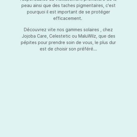
peau ainsi que des taches pigmentaires, c'est
pourquoi il est important de se protéger
efficacement.
Essential Touch UVA-UVB
Découvrez vite nos gammes solaires , chez
Jojoba Care, Celestetic ou MaluWilz, que des
pépites pour prendre soin de vous, le plus dur
est de choisir son préféré...
Essential Touch UVA-UVB vous permet de
compléter votre crème de soins ou votre gel
avec une protection UV supplémentaire.
Essential Touch UVA-UVB donne une
protection supérieure en prévision de
l’exposition aux rayons solaires nocifs UVA et
UVB.La présence de trois filtres solaires
50,00 €*
différents en dosages adéquats protège la
peau non seulement contre les rayons UVB,
mais aussi contre une grande partie des rayons
Ajouter au panier
UVA. Essential Touch UVA/UVB vous donne un
facteur de protection SPF5 par dose (= une
pression avec la pompe du flacon). En
superposant plusieurs couches de Essential
Touch UVA/UVB, vous augmentez votre