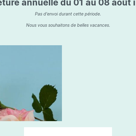
ture annuelle du 01 au 08 août i
is
Les dessins, encre de 
Parfums d'ambiance
s
Bouquet parfumé
Pas d'envoi durant cette période.
ls
Bougie parfumée
Nous vous souhaitons de belles vacances.
Set/ Coffrets
que Capillaire
Sets & Coffrets
a Care
tétic