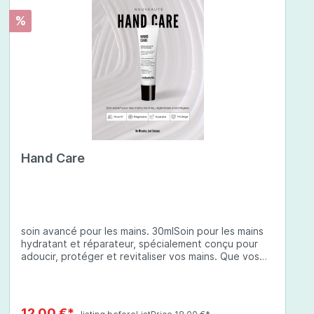
%
Hand Care
soin avancé pour les mains. 30mlSoin pour les mains
hydratant et réparateur, spécialement conçu pour
adoucir, protéger et revitaliser vos mains. Que vos
mains soient sèches, abîmées ou exposées à des
conditions environnementales difficiles, cette crème
à base d'ingrédients soigneusement sélectionnés
offre une protection complète et une hydratation
12,00 €*