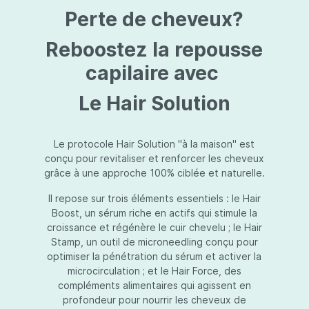
protection jusqu’au niveau désiré.Usage:À
Perte de cheveux?
l’usage d’une crème de soin : diminuez le
dosage de la crème de soin choisie en fonction
du type de peau et complétez-la avec
Reboostez la repousse
Essential Touch UVA/UVB. Terminez avec
l’application d’une pression-pompe de Hydra
capilaire avec
top (notre concentré hydratant): c’est l’idéal !
À l’usage d’un gel de soin (ligne fraîcheur) :
Le Hair Solution
appliquez d’abord Essential Touch UVA/UVB et
ensuite le gel de soin.
Le protocole Hair Solution "à la maison" est
conçu pour revitaliser et renforcer les cheveux
grâce à une approche 100% ciblée et naturelle.
Il repose sur trois éléments essentiels : le Hair
Boost, un sérum riche en actifs qui stimule la
croissance et régénère le cuir chevelu ; le Hair
Stamp, un outil de microneedling conçu pour
optimiser la pénétration du sérum et activer la
microcirculation ; et le Hair Force, des
compléments alimentaires qui agissent en
profondeur pour nourrir les cheveux de