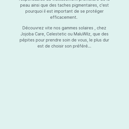
peau ainsi que des taches pigmentaires, c'est
pourquoi il est important de se protéger
efficacement.
Essential Touch UVA-UVB
Découvrez vite nos gammes solaires , chez
Jojoba Care, Celestetic ou MaluWilz, que des
pépites pour prendre soin de vous, le plus dur
est de choisir son préféré...
Essential Touch UVA-UVB vous permet de
compléter votre crème de soins ou votre gel
avec une protection UV supplémentaire.
Essential Touch UVA-UVB donne une
protection supérieure en prévision de
l’exposition aux rayons solaires nocifs UVA et
UVB.La présence de trois filtres solaires
50,00 €*
différents en dosages adéquats protège la
peau non seulement contre les rayons UVB,
mais aussi contre une grande partie des rayons
Ajouter au panier
UVA. Essential Touch UVA/UVB vous donne un
facteur de protection SPF5 par dose (= une
pression avec la pompe du flacon). En
superposant plusieurs couches de Essential
Touch UVA/UVB, vous augmentez votre