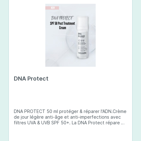
DNA Protect
DNA PROTECT 50 ml protéger & réparer l'ADN.Crème
de jour légère anti-âge et anti-imperfections avec
filtres UVA & UVB SPF 50+. La DNA Protect répare et
protège l'ADN de la peau des dommages causés par
les ultraviolets (UV) et d'autres facteurs
environnementaux. Son complexe de principes actifs