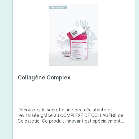
Collagène Complex
Découvrez le secret d'une peau éclatante et
revitalisée grâce au COMPLEXE DE COLLAGÈNE de
Celestetic. Ce produit innovant est spécialement
conçu pour sublimer la santé et la beauté de votre
peau. Il utilise du collagène de type 1 de haute
qualité , issu de poissons européens pêchés de