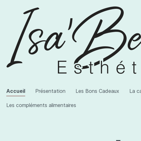
Accueil
Présentation
Les Bons Cadeaux
La c
Les compléments alimentaires
Voir la catégorie AWI Artist
Voir la catégorie Les produits
Voir la catégorie Les compléments alimentaires