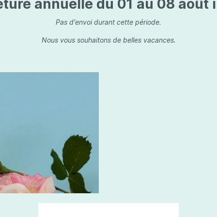
ture annuelle du 01 au 08 août i
is
Les dessins, encre de 
Parfums d'ambiance
s
Bouquet parfumé
Pas d'envoi durant cette période.
ls
Bougie parfumée
Nous vous souhaitons de belles vacances.
Set/ Coffrets
que Capillaire
Sets & Coffrets
a Care
tétic