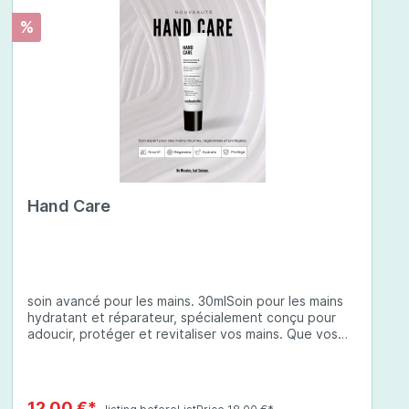
%
Hand Care
soin avancé pour les mains. 30mlSoin pour les mains
hydratant et réparateur, spécialement conçu pour
adoucir, protéger et revitaliser vos mains. Que vos
mains soient sèches, abîmées ou exposées à des
conditions environnementales difficiles, cette crème
à base d'ingrédients soigneusement sélectionnés
offre une protection complète et une hydratation
12,00 €*