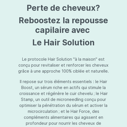
protection jusqu’au niveau désiré.Usage:À
Perte de cheveux?
l’usage d’une crème de soin : diminuez le
dosage de la crème de soin choisie en fonction
du type de peau et complétez-la avec
Reboostez la repousse
Essential Touch UVA/UVB. Terminez avec
l’application d’une pression-pompe de Hydra
capilaire avec
top (notre concentré hydratant): c’est l’idéal !
À l’usage d’un gel de soin (ligne fraîcheur) :
Le Hair Solution
appliquez d’abord Essential Touch UVA/UVB et
ensuite le gel de soin.
Le protocole Hair Solution "à la maison" est
conçu pour revitaliser et renforcer les cheveux
grâce à une approche 100% ciblée et naturelle.
Il repose sur trois éléments essentiels : le Hair
Boost, un sérum riche en actifs qui stimule la
croissance et régénère le cuir chevelu ; le Hair
Stamp, un outil de microneedling conçu pour
optimiser la pénétration du sérum et activer la
microcirculation ; et le Hair Force, des
compléments alimentaires qui agissent en
profondeur pour nourrir les cheveux de