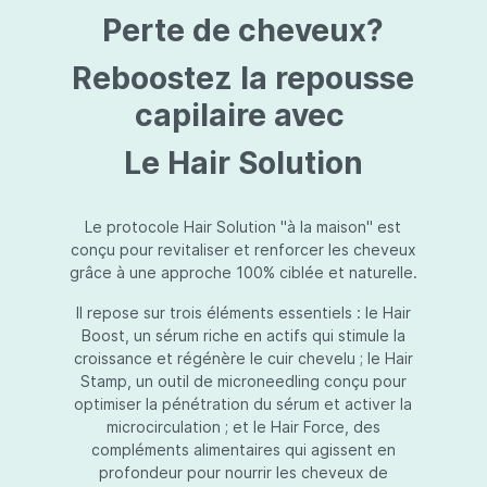
protection jusqu’au niveau désiré.Usage:À
Perte de cheveux?
l’usage d’une crème de soin : diminuez le
dosage de la crème de soin choisie en fonction
du type de peau et complétez-la avec
Reboostez la repousse
Essential Touch UVA/UVB. Terminez avec
l’application d’une pression-pompe de Hydra
capilaire avec
top (notre concentré hydratant): c’est l’idéal !
À l’usage d’un gel de soin (ligne fraîcheur) :
Le Hair Solution
appliquez d’abord Essential Touch UVA/UVB et
ensuite le gel de soin.
Le protocole Hair Solution "à la maison" est
conçu pour revitaliser et renforcer les cheveux
grâce à une approche 100% ciblée et naturelle.
Il repose sur trois éléments essentiels : le Hair
Boost, un sérum riche en actifs qui stimule la
croissance et régénère le cuir chevelu ; le Hair
Stamp, un outil de microneedling conçu pour
optimiser la pénétration du sérum et activer la
microcirculation ; et le Hair Force, des
compléments alimentaires qui agissent en
profondeur pour nourrir les cheveux de