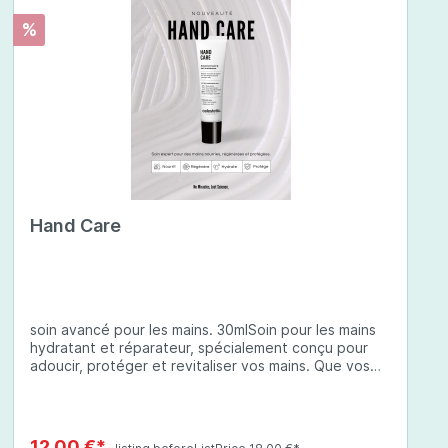
%
Hand Care
soin avancé pour les mains. 30mlSoin pour les mains
hydratant et réparateur, spécialement conçu pour
adoucir, protéger et revitaliser vos mains. Que vos
mains soient sèches, abîmées ou exposées à des
conditions environnementales difficiles, cette crème
à base d'ingrédients soigneusement sélectionnés
offre une protection complète et une hydratation
12,00 €*