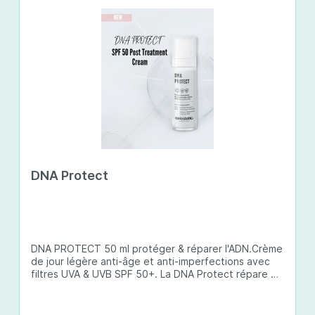
DNA Protect
DNA PROTECT 50 ml protéger & réparer l'ADN.Crème
de jour légère anti-âge et anti-imperfections avec
filtres UVA & UVB SPF 50+. La DNA Protect répare et
protège l'ADN de la peau des dommages causés par
les ultraviolets (UV) et d'autres facteurs
environnementaux. Son complexe de principes actifs