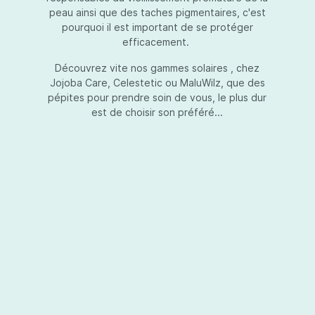
peau ainsi que des taches pigmentaires, c'est
pourquoi il est important de se protéger
efficacement.
Essential Touch UVA-UVB
Découvrez vite nos gammes solaires , chez
Jojoba Care, Celestetic ou MaluWilz, que des
pépites pour prendre soin de vous, le plus dur
est de choisir son préféré...
Essential Touch UVA-UVB vous permet de
compléter votre crème de soins ou votre gel
avec une protection UV supplémentaire.
Essential Touch UVA-UVB donne une
protection supérieure en prévision de
l’exposition aux rayons solaires nocifs UVA et
UVB.La présence de trois filtres solaires
50,00 €*
différents en dosages adéquats protège la
peau non seulement contre les rayons UVB,
mais aussi contre une grande partie des rayons
Ajouter au panier
UVA. Essential Touch UVA/UVB vous donne un
facteur de protection SPF5 par dose (= une
pression avec la pompe du flacon). En
superposant plusieurs couches de Essential
Touch UVA/UVB, vous augmentez votre