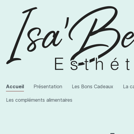
Accueil
Présentation
Les Bons Cadeaux
La c
Les compléments alimentaires
Voir la catégorie AWI Artist
Voir la catégorie Les produits
Voir la catégorie Les compléments alimentaires