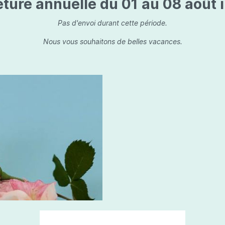
ture annuelle du 01 au 08 août i
is
Les dessins, encre de 
Parfums d'ambiance
s
Bouquet parfumé
Pas d'envoi durant cette période.
ls
Bougie parfumée
Nous vous souhaitons de belles vacances.
Set/ Coffrets
que Capillaire
Sets & Coffrets
a Care
tétic