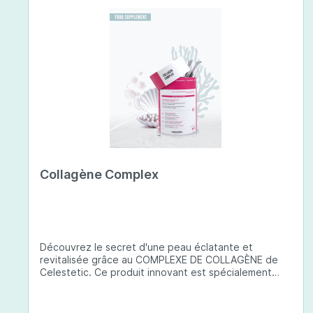
Collagène Complex
Découvrez le secret d'une peau éclatante et
revitalisée grâce au COMPLEXE DE COLLAGÈNE de
Celestetic. Ce produit innovant est spécialement
conçu pour sublimer la santé et la beauté de votre
peau. Il utilise du collagène de type 1 de haute
qualité , issu de poissons européens pêchés de